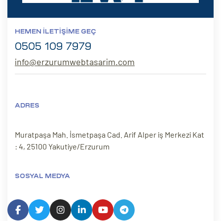
ri
HEMEN İLETIŞIME GEÇ
0505 109 7979
info@erzurumwebtasarim.com
ADRES
 (CMS)
Muratpaşa Mah. İsmetpaşa Cad. Arif Alper iş Merkezi Kat
: 4, 25100 Yakutiye/Erzurum
mı
asarımı
rımı
SOSYAL MEDYA