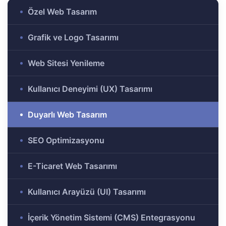
i
Özel Web Tasarım
Grafik ve Logo Tasarımı
i Aday
Web Sitesi Yenileme
Kullanıcı Deneyimi (UX) Tasarımı
ri
Duyarlı Web Tasarım
SEO Optimizasyonu
E-Ticaret Web Tasarımı
Kullanıcı Arayüzü (UI) Tasarımı
İçerik Yönetim Sistemi (CMS) Entegrasyonu