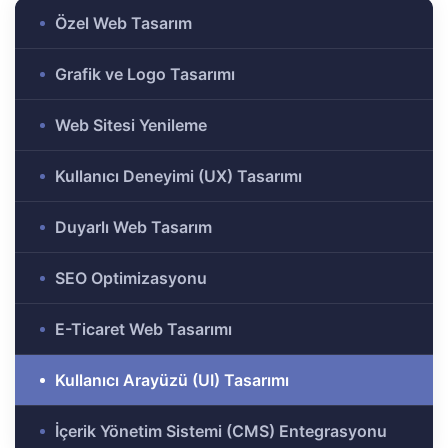
i
Özel Web Tasarım
Grafik ve Logo Tasarımı
i Aday
Web Sitesi Yenileme
Kullanıcı Deneyimi (UX) Tasarımı
ri
Duyarlı Web Tasarım
SEO Optimizasyonu
E-Ticaret Web Tasarımı
Kullanıcı Arayüzü (UI) Tasarımı
İçerik Yönetim Sistemi (CMS) Entegrasyonu