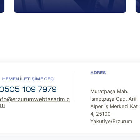
ADRES
HEMEN İLETIŞIME GEÇ
0505 109 7979
Muratpaşa Mah.
İsmetpaşa Cad. Arif
nfo@erzurumwebtasarim.c
om
Alper iş Merkezi Kat 
4, 25100
Yakutiye/Erzurum