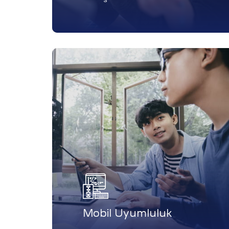
CMS)
arımı
asarımı
Mobil Uyumluluk