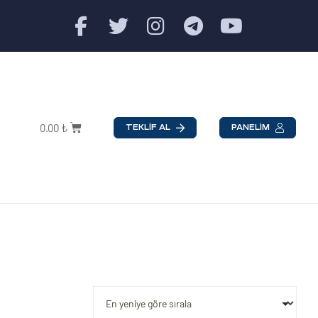
0.00
₺
TEKLİF AL
PANELİM