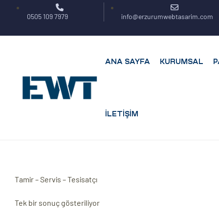
0505 109 7979
info@erzurumwebtasarim.com
ANA SAYFA
KURUMSAL
P
İLETIŞIM
ar
Tamir – Servis – Tesisatçı
ri
leri
Tek bir sonuç gösteriliyor