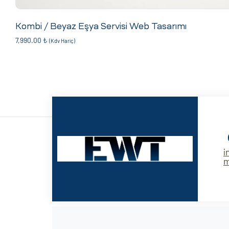
ri
Kombi / Beyaz Eşya Servisi Web Tasarımı
7,990.00
₺
(Kdv Hariç)
 (CMS)
i
mı
asarımı
rımı