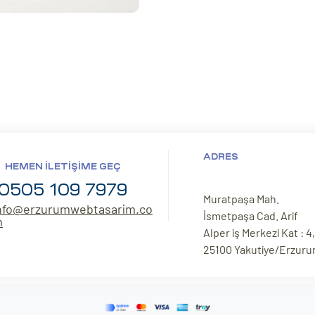
ADRES
HEMEN İLETIŞIME GEÇ
0505 109 7979
Muratpaşa Mah.
nfo@erzurumwebtasarim.co
İsmetpaşa Cad. Arif
m
Alper iş Merkezi Kat : 4,
25100 Yakutiye/Erzur