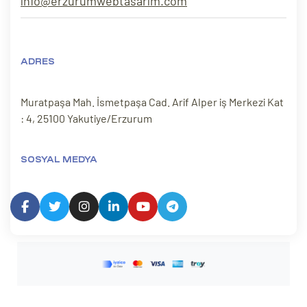
info@erzurumwebtasarim.com
eri
ay
ti Aday
ADRES
k
Muratpaşa Mah. İsmetpaşa Cad. Arif Alper iş Merkezi Kat
: 4, 25100 Yakutiye/Erzurum
u
leri
SOSYAL MEDYA
n
çı