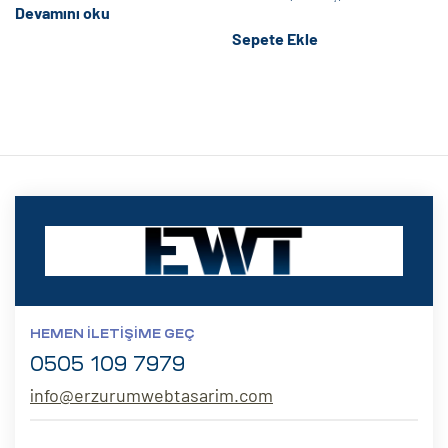
eri
Devamını oku
Sepete Ekle
ay
ti Aday
k
u
leri
n
HEMEN İLETIŞIME GEÇ
0505 109 7979
info@erzurumwebtasarim.com
çı