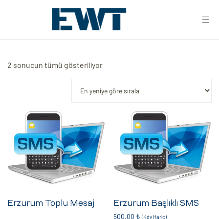
2 sonucun tümü gösteriliyor
ar
ri
leri
Erzurum Toplu Mesaj
Erzurum Başlıklı SMS
500.00
₺
(Kdv Hariç)