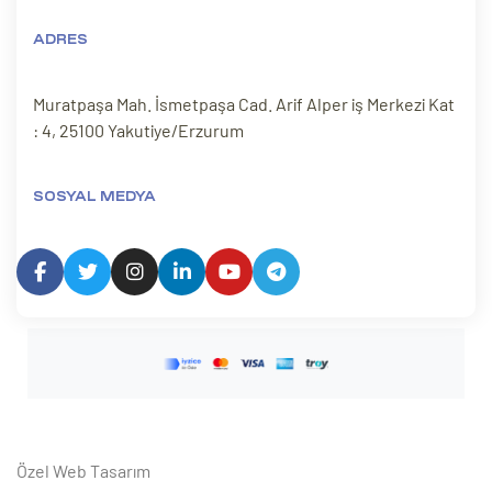
ri
ADRES
Muratpaşa Mah. İsmetpaşa Cad. Arif Alper iş Merkezi Kat
: 4, 25100 Yakutiye/Erzurum
SOSYAL MEDYA
 (CMS)
mı
asarımı
rımı
Özel Web Tasarım