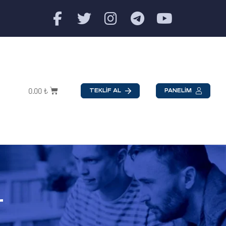
0.00
₺
TEKLİF AL
PANELİM
r