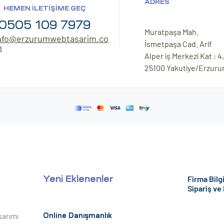
ADRES
HEMEN İLETIŞIME GEÇ
0505 109 7979
Muratpaşa Mah.
nfo@erzurumwebtasarim.co
İsmetpaşa Cad. Arif
m
Alper iş Merkezi Kat : 4,
25100 Yakutiye/Erzur
Firma Bilgi
Yeni Eklenenler
Sipariş ve
sarımı
Online Danışmanlık