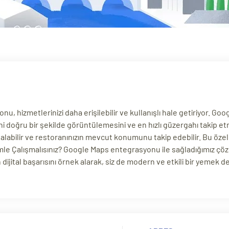
hizmetlerinizi daha erişilebilir ve kullanışlı hale getiriyor. Go
ini doğru bir şekilde görüntülemesini ve en hızlı güzergahı takip e
ri alabilir ve restoranınızın mevcut konumunu takip edebilir. Bu özel
zimle Çalışmalısınız? Google Maps entegrasyonu ile sağladığımız çöz
n dijital başarısını örnek alarak, siz de modern ve etkili bir yemek d