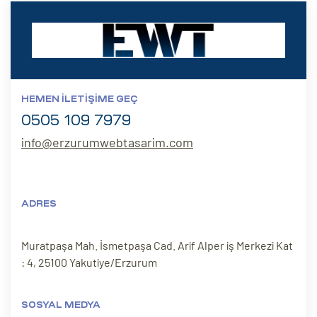
eri
ay
ti Aday
k
HEMEN İLETIŞIME GEÇ
0505 109 7979
u
info@erzurumwebtasarim.com
leri
n
ADRES
Muratpaşa Mah. İsmetpaşa Cad. Arif Alper iş Merkezi Kat
: 4, 25100 Yakutiye/Erzurum
SOSYAL MEDYA
çı