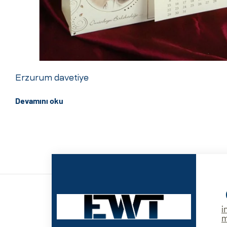
ri
Erzurum davetiye
Devamını oku
 (CMS)
mı
asarımı
rımı
i