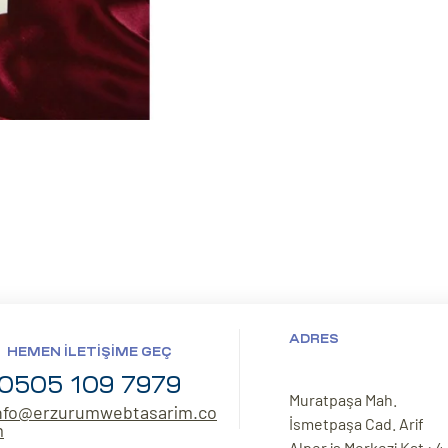
ADRES
HEMEN İLETIŞIME GEÇ
0505 109 7979
Muratpaşa Mah.
nfo@erzurumwebtasarim.co
İsmetpaşa Cad. Arif
m
Alper iş Merkezi Kat : 4,