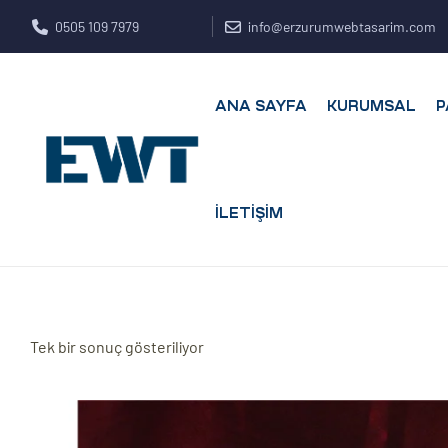
0505 109 7979
info@erzurumwebtasarim.com
ANA SAYFA
KURUMSAL
P
İLETIŞIM
ar
Tek bir sonuç gösteriliyor
ri
leri