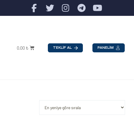
0.00
₺
TEKLİF AL
PANELİM