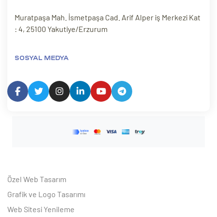
ri
Muratpaşa Mah. İsmetpaşa Cad. Arif Alper iş Merkezi Kat
: 4, 25100 Yakutiye/Erzurum
SOSYAL MEDYA
 (CMS)
mı
asarımı
rımı
Özel Web Tasarım
Grafik ve Logo Tasarımı
Web Sitesi Yenileme