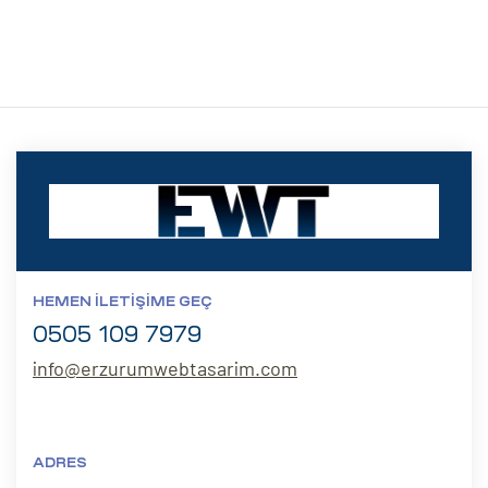
eri
ay
ti Aday
k
u
leri
n
HEMEN İLETIŞIME GEÇ
0505 109 7979
info@erzurumwebtasarim.com
ADRES
çı