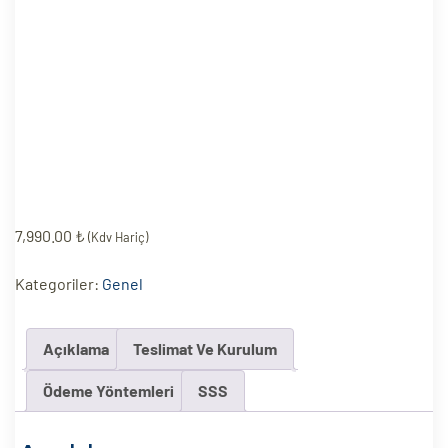
eri
ay
ti Aday
k
u
leri
7,990.00
₺
(Kdv Hariç)
n
Kategoriler:
Genel
Açıklama
Teslimat Ve Kurulum
Ödeme Yöntemleri
SSS
çı