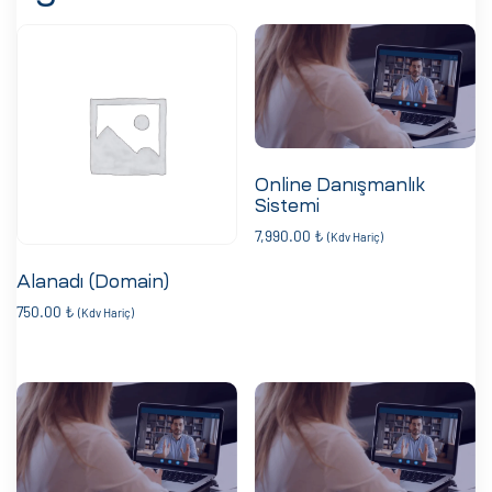
Online Danışmanlık
Sistemi
7,990.00
₺
(Kdv Hariç)
Alanadı (Domain)
750.00
₺
(Kdv Hariç)