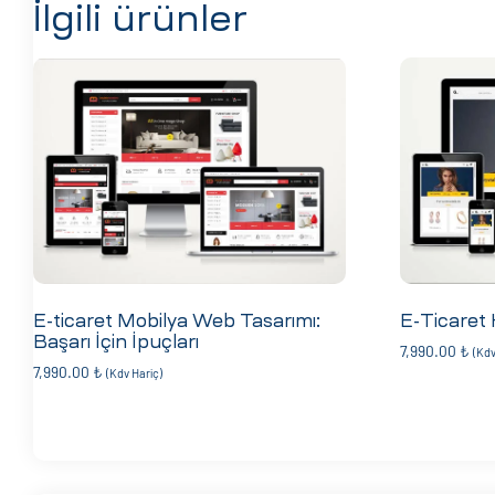
İlgili ürünler
E-ticaret Mobilya Web Tasarımı:
E-Ticaret
Başarı İçin İpuçları
7,990.00
₺
(Kdv
7,990.00
₺
(Kdv Hariç)