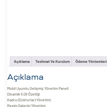
ri
 (CMS)
Açıklama
Teslimat Ve Kurulum
Ödeme Yöntemleri
mı
asarımı
Açıklama
rımı
Mobil Uyumlu Gelişmiş Yönetim Paneli
Dinamik 5 Dil Özelliği
Kadro (Doktorlar) Yönetimi.
Resim Galerisi Yönetimi.