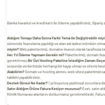
Banka havalesi ve kredi kartı ile ödeme yapabilirsiniz. Sipariş
Aldığım Temayı Daha Sonra Farklı Tema ile Değiştirebilir miy
sistemde lisanslama yapıldığı ve alan adı iadesi mümkün olmadığ
miyim?
Web paketlerimiz, domaine lisanslı olarak tarafınıza t
Her Yıl Ödeme Yapmam Gerekir mi?
Paketlerimiz, domain lisa
gerektirmez.
Bir Üst Hosting Paketine İstediğim Zaman Geçe
sırasında verilerinizde herhangi bir kayıp olmaz ve siteniz kesi
Alabilirim?
Domain ve hosting alımını, web sitesi paketimizi satı
takibini yapabilirsiniz.
Destek Süresi Ne Kadar?
1 yıl boyunca yazılımsal sorunlara 
Satın Aldığım Ürüne Fatura Kesiyor musunuz?
Evet, satın ald
Kimlik Numarası alanlarını doldurmanız gerekmektedir. Faturan