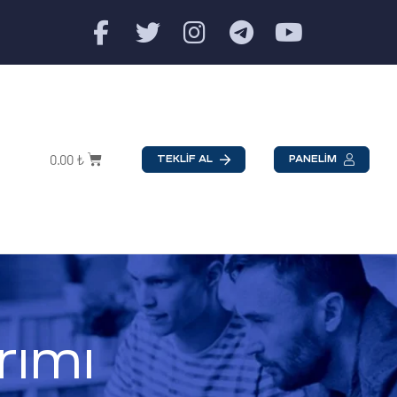
0.00
₺
TEKLİF AL
PANELİM
rımı