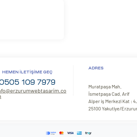
ADRES
HEMEN İLETIŞIME GEÇ
0505 109 7979
Muratpaşa Mah.
nfo@erzurumwebtasarim.co
İsmetpaşa Cad. Arif
m
Alper iş Merkezi Kat : 4,
25100 Yakutiye/Erzur