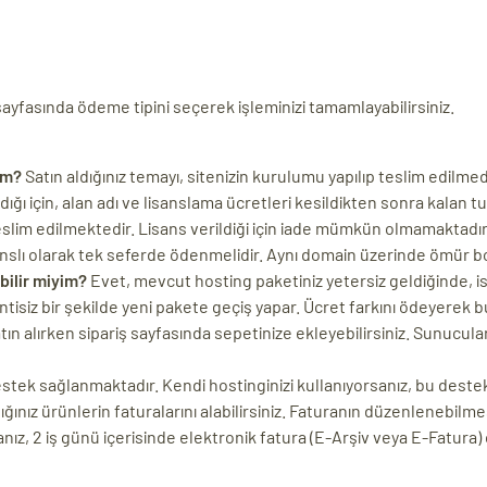
 sayfasında ödeme tipini seçerek işleminizi tamamlayabilirsiniz.
im?
Satın aldığınız temayı, sitenizin kurulumu yapılıp teslim edilmed
ı için, alan adı ve lisanslama ücretleri kesildikten sonra kalan tuta
eslim edilmektedir. Lisans verildiği için iade mümkün olmamaktadır
nslı olarak tek seferde ödenmelidir. Aynı domain üzerinde ömür b
bilir miyim?
Evet, mevcut hosting paketiniz yetersiz geldiğinde, ist
ntisiz bir şekilde yeni pakete geçiş yapar. Ücret farkını ödeyerek bu
n alırken sipariş sayfasında sepetinize ekleyebilirsiniz. Sunucularımı
destek sağlanmaktadır. Kendi hostinginizi kullanıyorsanız, bu dest
ığınız ürünlerin faturalarını alabilirsiniz. Faturanın düzenlenebilmes
ız, 2 iş günü içerisinde elektronik fatura (E-Arşiv veya E-Fatura)