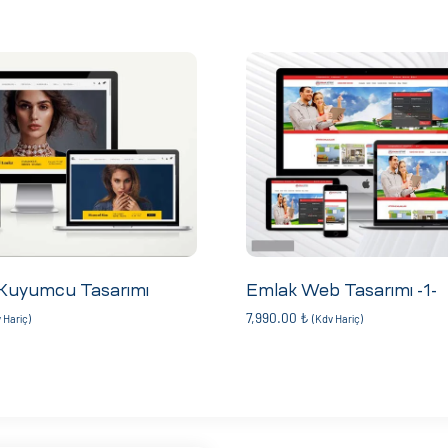
 Kuyumcu Tasarımı
Emlak Web Tasarımı -1-
7,990.00
₺
 Hariç)
(Kdv Hariç)