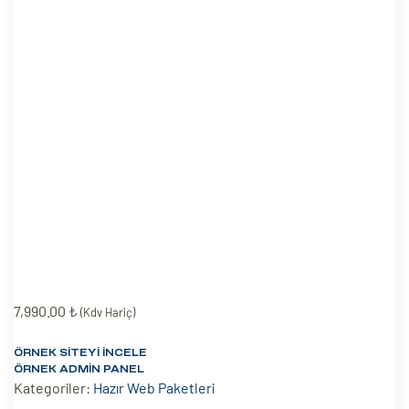
eri
ay
ti Aday
k
u
leri
n
7,990.00
₺
(Kdv Hariç)
ÖRNEK SITEYI İNCELE
ÖRNEK ADMIN PANEL
Kategoriler:
Hazır Web Paketleri
çı