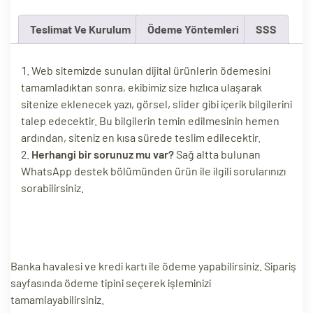
ri
Teslimat Ve Kurulum
Ödeme Yöntemleri
SSS
Web sitemizde sunulan dijital ürünlerin ödemesini
tamamladıktan sonra, ekibimiz size hızlıca ulaşarak
sitenize eklenecek yazı, görsel, slider gibi içerik bilgilerini
talep edecektir. Bu bilgilerin temin edilmesinin hemen
ardından, siteniz en kısa sürede teslim edilecektir.
Herhangi bir sorunuz mu var?
Sağ altta bulunan
WhatsApp destek bölümünden ürün ile ilgili sorularınızı
 (CMS)
sorabilirsiniz.
mı
asarımı
rımı
Banka havalesi ve kredi kartı ile ödeme yapabilirsiniz. Sipariş
sayfasında ödeme tipini seçerek işleminizi
tamamlayabilirsiniz.