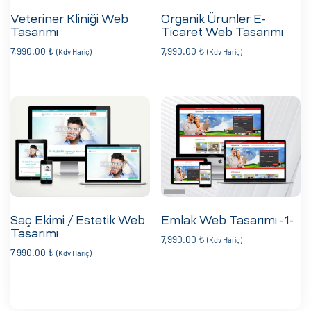
Veteriner Kliniği Web
Organik Ürünler E-
Tasarımı
Ticaret Web Tasarımı
7,990.00
₺
7,990.00
₺
(Kdv Hariç)
(Kdv Hariç)
Saç Ekimi / Estetik Web
Emlak Web Tasarımı -1-
Tasarımı
7,990.00
₺
(Kdv Hariç)
7,990.00
₺
(Kdv Hariç)