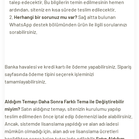
talep edecektir. Bu bilgilerin temin edilmesinin hemen
ri
ardından, siteniz en kısa sürede teslim edilecektir.
Herhangi bir sorunuz mu var?
Sağ altta bulunan
WhatsApp destek bölümünden ürün ile ilgili sorularınızı
sorabilirsiniz.
Banka havalesi ve kredi kartı ile ödeme yapabilirsiniz. Sipariş
sayfasında ödeme tipini seçerek işleminizi
 (CMS)
tamamlayabilirsiniz.
mı
asarımı
Aldığım Temayı Daha Sonra Farklı Tema ile Değiştirebilir
miyim?
Satın aldığınız temayı, sitenizin kurulumu yapılıp
rımı
teslim edilmeden önce iptal edip ödemenizi iade alabilirsiniz.
Ancak, sistemde lisanslama yapıldığı ve alan adı iadesi
mümkün olmadığı için, alan adı ve lisanslama ücretleri
kesildikten sonra kalan tutar iade edilebilir.
Satın Aldığım