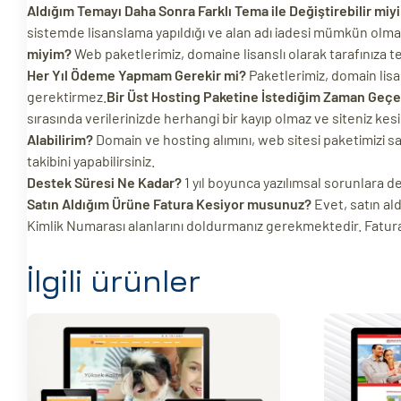
Aldığım Temayı Daha Sonra Farklı Tema ile Değiştirebilir miy
sistemde lisanslama yapıldığı ve alan adı iadesi mümkün olmadığ
miyim?
Web paketlerimiz, domaine lisanslı olarak tarafınıza t
Her Yıl Ödeme Yapmam Gerekir mi?
Paketlerimiz, domain lisa
gerektirmez.
Bir Üst Hosting Paketine İstediğim Zaman Geçe
sırasında verilerinizde herhangi bir kayıp olmaz ve siteniz kesi
Alabilirim?
Domain ve hosting alımını, web sitesi paketimizi satı
takibini yapabilirsiniz.
Destek Süresi Ne Kadar?
1 yıl boyunca yazılımsal sorunlara 
Satın Aldığım Ürüne Fatura Kesiyor musunuz?
Evet, satın ald
Kimlik Numarası alanlarını doldurmanız gerekmektedir. Faturan
İlgili ürünler