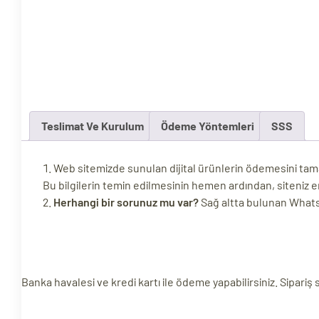
ri
Teslimat Ve Kurulum
Ödeme Yöntemleri
SSS
Web sitemizde sunulan dijital ürünlerin ödemesini tamaml
 (CMS)
Bu bilgilerin temin edilmesinin hemen ardından, siteniz e
Herhangi bir sorunuz mu var?
Sağ altta bulunan WhatsAp
mı
asarımı
rımı
Banka havalesi ve kredi kartı ile ödeme yapabilirsiniz. Sipariş