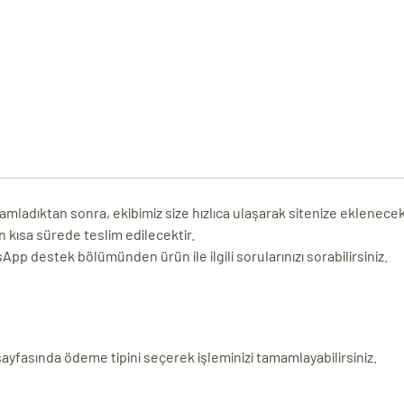
adıktan sonra, ekibimiz size hızlıca ulaşarak sitenize eklenecek yazı
n kısa sürede teslim edilecektir.
p destek bölümünden ürün ile ilgili sorularınızı sorabilirsiniz.
 sayfasında ödeme tipini seçerek işleminizi tamamlayabilirsiniz.