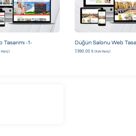
 Tasarımı -1-
Düğün Salonu Web Tasa
7,990.00
₺
 Hariç)
(Kdv Hariç)