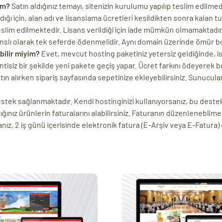
im?
Satın aldığınız temayı, sitenizin kurulumu yapılıp teslim edilmed
ı için, alan adı ve lisanslama ücretleri kesildikten sonra kalan tuta
eslim edilmektedir. Lisans verildiği için iade mümkün olmamaktadır
nslı olarak tek seferde ödenmelidir. Aynı domain üzerinde ömür b
bilir miyim?
Evet, mevcut hosting paketiniz yetersiz geldiğinde, ist
ntisiz bir şekilde yeni pakete geçiş yapar. Ücret farkını ödeyerek bu
n alırken sipariş sayfasında sepetinize ekleyebilirsiniz. Sunucularımı
destek sağlanmaktadır. Kendi hostinginizi kullanıyorsanız, bu dest
ığınız ürünlerin faturalarını alabilirsiniz. Faturanın düzenlenebilmes
ız, 2 iş günü içerisinde elektronik fatura (E-Arşiv veya E-Fatura)