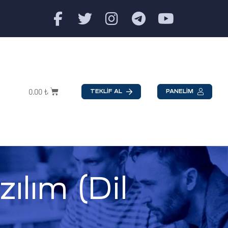
0.00
₺
TEKLİF AL
PANELİM
lım (Dil