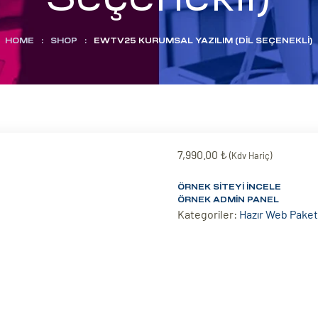
HOME
:
SHOP
:
EWTV25 KURUMSAL YAZILIM (DIL SEÇENEKLI)
7,990.00
₺
(Kdv Hariç)
ÖRNEK SITEYI İNCELE
ÖRNEK ADMIN PANEL
Kategoriler:
Hazır Web Paket