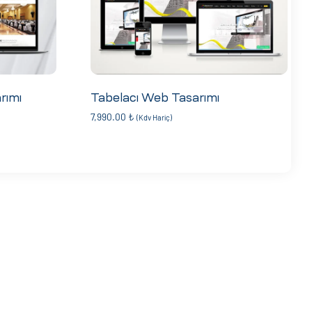
rımı
Tabelacı Web Tasarımı
7,990.00
₺
(Kdv Hariç)