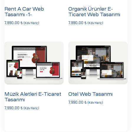
Rent A Car Web
Organik Ürünler E-
Tasarımı -1-
Ticaret Web Tasarımı
7,990.00
₺
7,990.00
₺
(Kdv Hariç)
(Kdv Hariç)
Müzik Aletleri E-Ticaret
Otel Web Tasarımı
Tasarımı
7,990.00
₺
(Kdv Hariç)
7,990.00
₺
(Kdv Hariç)