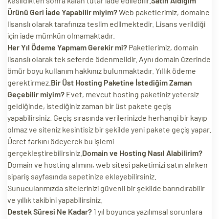
kesildikten sonra kalan tutar iade edilebilir.
Satın Aldığım
Ürünü Geri İade Yapabilir miyim?
Web paketlerimiz, domaine
lisanslı olarak tarafınıza teslim edilmektedir. Lisans verildiği
için iade mümkün olmamaktadır.
Her Yıl Ödeme Yapmam Gerekir mi?
Paketlerimiz, domain
lisanslı olarak tek seferde ödenmelidir. Aynı domain üzerinde
ömür boyu kullanım hakkınız bulunmaktadır. Yıllık ödeme
gerektirmez.
Bir Üst Hosting Paketine İstediğim Zaman
Geçebilir miyim?
Evet, mevcut hosting paketiniz yetersiz
geldiğinde, istediğiniz zaman bir üst pakete geçiş
yapabilirsiniz. Geçiş sırasında verilerinizde herhangi bir kayıp
olmaz ve siteniz kesintisiz bir şekilde yeni pakete geçiş yapar.
Ücret farkını ödeyerek bu işlemi
gerçekleştirebilirsiniz.
Domain ve Hosting Nasıl Alabilirim?
Domain ve hosting alımını, web sitesi paketimizi satın alırken
sipariş sayfasında sepetinize ekleyebilirsiniz.
Sunucularımızda sitelerinizi güvenli bir şekilde barındırabilir
ve yıllık takibini yapabilirsiniz.
Destek Süresi Ne Kadar?
1 yıl boyunca yazılımsal sorunlara