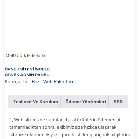
eri
ay
ti Aday
k
u
7,990.00
₺
(Kdv Hariç)
leri
ÖRNEK SITEYI İNCELE
ÖRNEK ADMIN PANEL
Kategoriler:
Hazır Web Paketleri
n
Teslimat Ve Kurulum
Ödeme Yöntemleri
SSS
Web sitemizde sunulan dijital ürünlerin ödemesini
tamamladıktan sonra, ekibimiz size hızlıca ulaşarak
sitenize eklenecek yazı, görsel, slider gibi içerik bilgilerini
çı