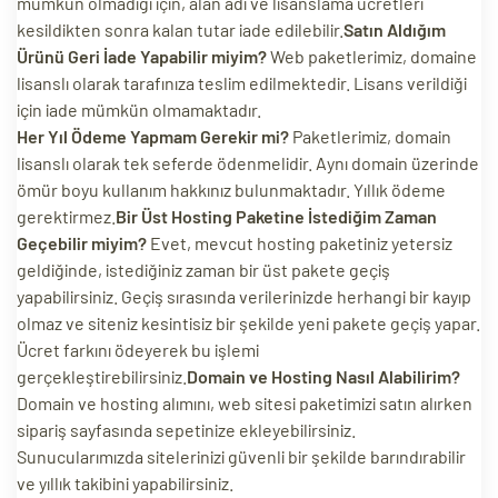
mümkün olmadığı için, alan adı ve lisanslama ücretleri
kesildikten sonra kalan tutar iade edilebilir.
Satın Aldığım
Ürünü Geri İade Yapabilir miyim?
Web paketlerimiz, domaine
lisanslı olarak tarafınıza teslim edilmektedir. Lisans verildiği
için iade mümkün olmamaktadır.
Her Yıl Ödeme Yapmam Gerekir mi?
Paketlerimiz, domain
lisanslı olarak tek seferde ödenmelidir. Aynı domain üzerinde
ömür boyu kullanım hakkınız bulunmaktadır. Yıllık ödeme
gerektirmez.
Bir Üst Hosting Paketine İstediğim Zaman
Geçebilir miyim?
Evet, mevcut hosting paketiniz yetersiz
geldiğinde, istediğiniz zaman bir üst pakete geçiş
yapabilirsiniz. Geçiş sırasında verilerinizde herhangi bir kayıp
olmaz ve siteniz kesintisiz bir şekilde yeni pakete geçiş yapar.
Ücret farkını ödeyerek bu işlemi
gerçekleştirebilirsiniz.
Domain ve Hosting Nasıl Alabilirim?
Domain ve hosting alımını, web sitesi paketimizi satın alırken
sipariş sayfasında sepetinize ekleyebilirsiniz.
Sunucularımızda sitelerinizi güvenli bir şekilde barındırabilir
ve yıllık takibini yapabilirsiniz.