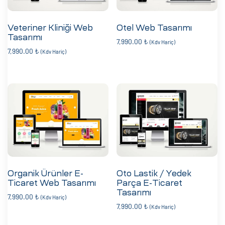
Veteriner Kliniği Web
Otel Web Tasarımı
Tasarımı
7,990.00
₺
(Kdv Hariç)
7,990.00
₺
(Kdv Hariç)
Organik Ürünler E-
Oto Lastik / Yedek
Ticaret Web Tasarımı
Parça E-Ticaret
Tasarımı
7,990.00
₺
(Kdv Hariç)
7,990.00
₺
(Kdv Hariç)