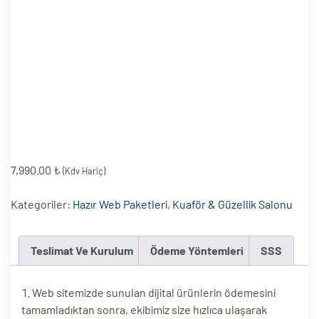
eri
ay
ti Aday
k
u
leri
7,990.00
₺
(Kdv Hariç)
n
Kategoriler:
Hazır Web Paketleri
,
Kuaför & Güzellik Salonu
Teslimat Ve Kurulum
Ödeme Yöntemleri
SSS
Web sitemizde sunulan dijital ürünlerin ödemesini
tamamladıktan sonra, ekibimiz size hızlıca ulaşarak
çı