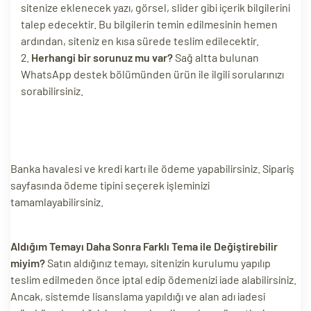
sitenize eklenecek yazı, görsel, slider gibi içerik bilgilerini
ri
talep edecektir. Bu bilgilerin temin edilmesinin hemen
ardından, siteniz en kısa sürede teslim edilecektir.
Herhangi bir sorunuz mu var?
Sağ altta bulunan
WhatsApp destek bölümünden ürün ile ilgili sorularınızı
sorabilirsiniz.
Banka havalesi ve kredi kartı ile ödeme yapabilirsiniz. Sipariş
 (CMS)
sayfasında ödeme tipini seçerek işleminizi
tamamlayabilirsiniz.
mı
asarımı
rımı
Aldığım Temayı Daha Sonra Farklı Tema ile Değiştirebilir
miyim?
Satın aldığınız temayı, sitenizin kurulumu yapılıp
teslim edilmeden önce iptal edip ödemenizi iade alabilirsiniz.
Ancak, sistemde lisanslama yapıldığı ve alan adı iadesi