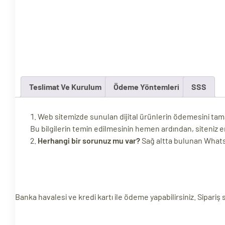
ri
Teslimat Ve Kurulum
Ödeme Yöntemleri
SSS
Web sitemizde sunulan dijital ürünlerin ödemesini tamaml
 (CMS)
Bu bilgilerin temin edilmesinin hemen ardından, siteniz e
Herhangi bir sorunuz mu var?
Sağ altta bulunan WhatsAp
mı
asarımı
rımı
Banka havalesi ve kredi kartı ile ödeme yapabilirsiniz. Sipariş