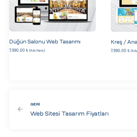
Düğün Salonu Web Tasarımı
Kreş / An
7,990.00
₺
7,990.00
₺
(Kdv Hariç)
(Kdv
GERI
Web Sitesi Tasarım Fiyatları