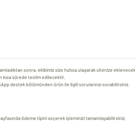
adıktan sonra, ekibimiz size hızlıca ulaşarak sitenize eklenecek yazı
n kısa sürede teslim edilecektir.
p destek bölümünden ürün ile ilgili sorularınızı sorabilirsiniz.
 sayfasında ödeme tipini seçerek işleminizi tamamlayabilirsiniz.