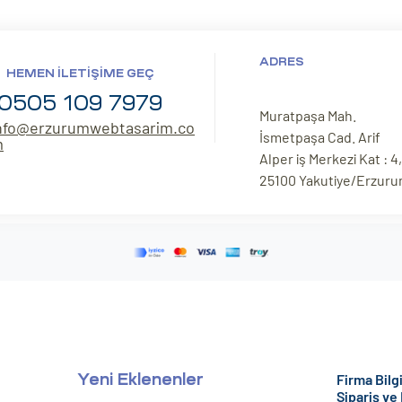
ADRES
HEMEN İLETIŞIME GEÇ
0505 109 7979
Muratpaşa Mah.
nfo@erzurumwebtasarim.co
İsmetpaşa Cad. Arif
m
Alper iş Merkezi Kat : 4,
25100 Yakutiye/Erzur
Firma Bilgi
Yeni Eklenenler
Sipariş ve