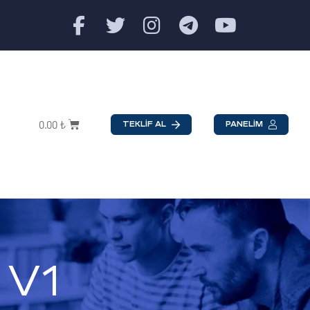
0.00
₺
TEKLİF AL
PANELİM
 V1