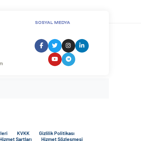
SOSYAL MEDYA
um
leri
KVKK
Gizlilik Politikası
 Hizmet Şartları
Hizmet Sözleşmesi