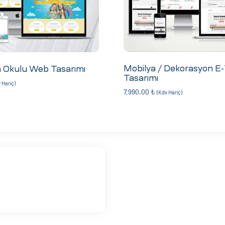
Mobilya / Dekorasyon E-
a Okulu Web Tasarımı
Tasarımı
 Hariç)
7,990.00
₺
(Kdv Hariç)