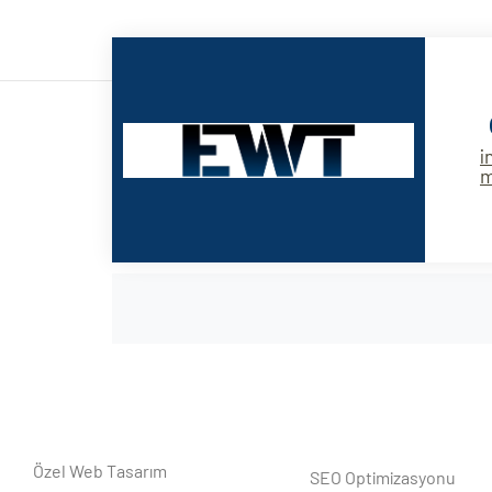
i
Özel Web Tasarım
SEO Optimizasyonu