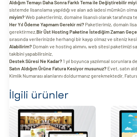
Aldığım Temayı Daha Sonra Farklı Tema ile Değiştirebilir miy
sistemde lisanslama yapıldığı ve alan adı iadesi mümkün olmadığ
miyim?
Web paketlerimiz, domaine lisanslı olarak tarafınıza t
Her Yıl Ödeme Yapmam Gerekir mi?
Paketlerimiz, domain lisa
gerektirmez.
Bir Üst Hosting Paketine İstediğim Zaman Geçe
sırasında verilerinizde herhangi bir kayıp olmaz ve siteniz kesi
Alabilirim?
Domain ve hosting alımını, web sitesi paketimizi satı
takibini yapabilirsiniz.
Destek Süresi Ne Kadar?
1 yıl boyunca yazılımsal sorunlara 
Satın Aldığım Ürüne Fatura Kesiyor musunuz?
Evet, satın ald
Kimlik Numarası alanlarını doldurmanız gerekmektedir. Faturan
İlgili ürünler