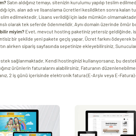
im?
Satın aldığınız temayı, sitenizin kurulumu yapılıp teslim edilmed
ı için, alan adı ve lisanslama ücretleri kesildikten sonra kalan tuta
eslim edilmektedir. Lisans verildiği için iade mümkün olmamaktadır
nslı olarak tek seferde ödenmelidir. Aynı domain üzerinde ömür b
bilir miyim?
Evet, mevcut hosting paketiniz yetersiz geldiğinde, ist
ntisiz bir şekilde yeni pakete geçiş yapar. Ücret farkını ödeyerek bu
n alırken sipariş sayfasında sepetinize ekleyebilirsiniz. Sunucularımı
destek sağlanmaktadır. Kendi hostinginizi kullanıyorsanız, bu dest
ığınız ürünlerin faturalarını alabilirsiniz. Faturanın düzenlenebilmes
ız, 2 iş günü içerisinde elektronik fatura (E-Arşiv veya E-Fatura)