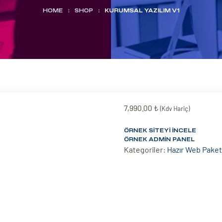
HOME
:
SHOP
:
KURUMSAL YAZILIM V1
7,990.00
₺
(Kdv Hariç)
ÖRNEK SITEYI İNCELE
ÖRNEK ADMIN PANEL
Kategoriler:
Hazır Web Paket