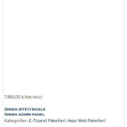
eri
ay
ti Aday
k
u
leri
n
7,990.00
₺
(Kdv Hariç)
ÖRNEK SITEYI İNCELE
ÖRNEK ADMIN PANEL
Kategoriler:
E-Ticaret Paketleri
,
Hazır Web Paketleri
çı