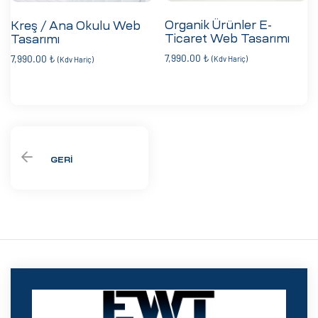
Organik Ürünler E-
Kreş / Ana Okulu Web
Ticaret Web Tasarımı
Tasarımı
7,990.00
₺
7,990.00
₺
(Kdv Hariç)
(Kdv Hariç)
GERI