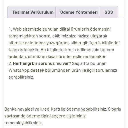
ri
Teslimat Ve Kurulum
Ödeme Yöntemleri
SSS
Web sitemizde sunulan dijital ürünlerin ödemesini
tamamladıktan sonra, ekibimiz size hızlıca ulaşarak
sitenize eklenecek yazı, görsel, slider gibi içerik bilgilerini
talep edecektir. Bu bilgilerin temin edilmesinin hemen
ardından, siteniz en kısa sürede teslim edilecektir.
Herhangi bir sorunuz mu var?
Sağ altta bulunan
WhatsApp destek bölümünden ürün ile ilgili sorularınızı
 (CMS)
sorabilirsiniz.
mı
asarımı
rımı
Banka havalesi ve kredi kartı ile ödeme yapabilirsiniz. Sipariş
sayfasında ödeme tipini seçerek işleminizi
tamamlayabilirsiniz.