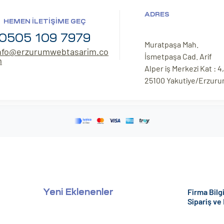
ADRES
HEMEN İLETIŞIME GEÇ
0505 109 7979
Muratpaşa Mah.
nfo@erzurumwebtasarim.co
İsmetpaşa Cad. Arif
m
Alper iş Merkezi Kat : 4,
25100 Yakutiye/Erzur
Firma Bilgi
Yeni Eklenenler
Sipariş ve