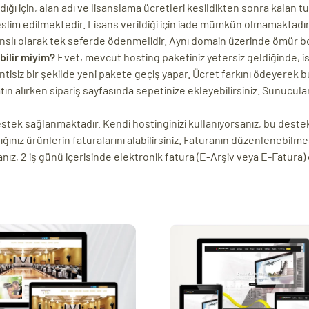
ı için, alan adı ve lisanslama ücretleri kesildikten sonra kalan tuta
eslim edilmektedir. Lisans verildiği için iade mümkün olmamaktadır
nslı olarak tek seferde ödenmelidir. Aynı domain üzerinde ömür b
bilir miyim?
Evet, mevcut hosting paketiniz yetersiz geldiğinde, ist
ntisiz bir şekilde yeni pakete geçiş yapar. Ücret farkını ödeyerek bu
n alırken sipariş sayfasında sepetinize ekleyebilirsiniz. Sunucularımı
destek sağlanmaktadır. Kendi hostinginizi kullanıyorsanız, bu dest
ığınız ürünlerin faturalarını alabilirsiniz. Faturanın düzenlenebilmes
ız, 2 iş günü içerisinde elektronik fatura (E-Arşiv veya E-Fatura)