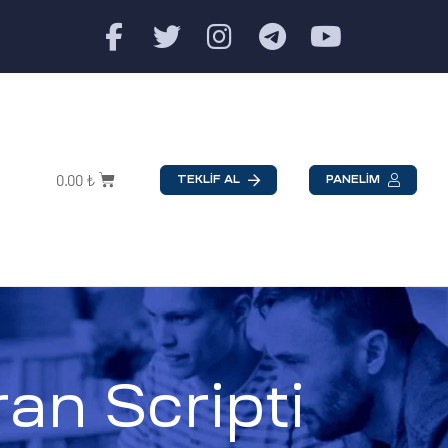
0.00
₺
TEKLİF AL
PANELİM
an Scripti