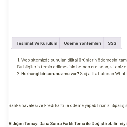
ri
Teslimat Ve Kurulum
Ödeme Yöntemleri
SSS
Web sitemizde sunulan dijital ürünlerin ödemesini tamaml
Bu bilgilerin temin edilmesinin hemen ardından, siteniz e
 (CMS)
Herhangi bir sorunuz mu var?
Sağ altta bulunan WhatsAp
mı
asarımı
rımı
Banka havalesi ve kredi kartı ile ödeme yapabilirsiniz. Sipariş
Aldığım Temayı Daha Sonra Farklı Tema ile Değiştirebilir miy