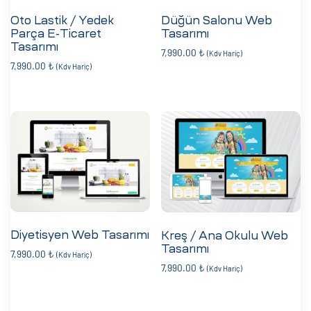
Oto Lastik / Yedek
Düğün Salonu Web
Parça E-Ticaret
Tasarımı
Tasarımı
7,990.00
₺
(Kdv Hariç)
7,990.00
₺
(Kdv Hariç)
Diyetisyen Web Tasarımı
Kreş / Ana Okulu Web
Tasarımı
7,990.00
₺
(Kdv Hariç)
7,990.00
₺
(Kdv Hariç)