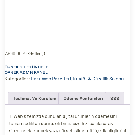
eri
ay
ti Aday
k
7,990.00
₺
u
(Kdv Hariç)
leri
ÖRNEK SITEYI İNCELE
ÖRNEK ADMIN PANEL
Kategoriler:
Hazır Web Paketleri
,
Kuaför & Güzellik Salonu
n
Teslimat Ve Kurulum
Ödeme Yöntemleri
SSS
Web sitemizde sunulan dijital ürünlerin ödemesini
tamamladıktan sonra, ekibimiz size hızlıca ulaşarak
sitenize eklenecek yazı, görsel, slider gibi içerik bilgilerini
çı