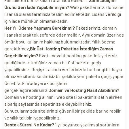
kesildikten sonra kalan tutar iade edilebilir.
Satın Aldığım
Ürünü Geri İade Yapabilir miyim?
Web paketlerimiz, domaine
lisanslı olarak tarafınıza teslim edilmektedir. Lisans verildiği
için iade mümkün olmamaktadır.
Her Yıl Ödeme Yapmam Gerekir mi?
Paketlerimiz, domain
lisanslı olarak tek seferde ödenmelidir. Aynı domain üzerinde
ömür boyu kullanım hakkınız bulunmaktadır. Yıllık ödeme
gerektirmez.
Bir Üst Hosting Paketine İstediğim Zaman
Geçebilir miyim?
Evet, mevcut hosting paketiniz yetersiz
geldiğinde, istediğiniz zaman bir üst pakete geçiş
yapabilirsiniz. Geçiş sırasında verilerinizde herhangi bir kayıp
olmaz ve siteniz kesintisiz bir şekilde yeni pakete geçiş yapar.
Ücret farkını ödeyerek bu işlemi
gerçekleştirebilirsiniz.
Domain ve Hosting Nasıl Alabilirim?
Domain ve hosting alımını, web sitesi paketimizi satın alırken
sipariş sayfasında sepetinize ekleyebilirsiniz.
Sunucularımızda sitelerinizi güvenli bir şekilde barındırabilir
ve yıllık takibini yapabilirsiniz.
Destek Süresi Ne Kadar?
1 yıl boyunca yazılımsal sorunlara