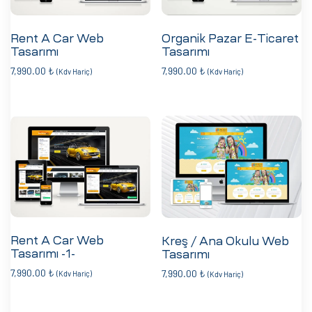
Rent A Car Web
Organik Pazar E-Ticaret
Tasarımı
Tasarımı
7,990.00
₺
7,990.00
₺
(Kdv Hariç)
(Kdv Hariç)
Rent A Car Web
Kreş / Ana Okulu Web
Tasarımı -1-
Tasarımı
7,990.00
₺
7,990.00
₺
(Kdv Hariç)
(Kdv Hariç)