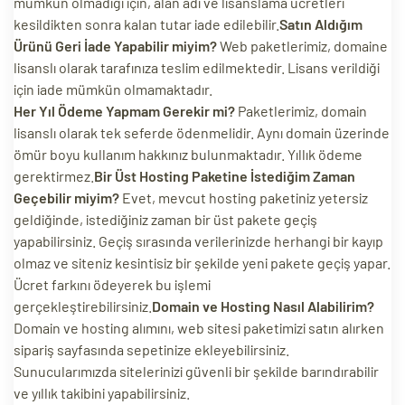
mümkün olmadığı için, alan adı ve lisanslama ücretleri
kesildikten sonra kalan tutar iade edilebilir.
Satın Aldığım
Ürünü Geri İade Yapabilir miyim?
Web paketlerimiz, domaine
lisanslı olarak tarafınıza teslim edilmektedir. Lisans verildiği
için iade mümkün olmamaktadır.
Her Yıl Ödeme Yapmam Gerekir mi?
Paketlerimiz, domain
lisanslı olarak tek seferde ödenmelidir. Aynı domain üzerinde
ömür boyu kullanım hakkınız bulunmaktadır. Yıllık ödeme
gerektirmez.
Bir Üst Hosting Paketine İstediğim Zaman
Geçebilir miyim?
Evet, mevcut hosting paketiniz yetersiz
geldiğinde, istediğiniz zaman bir üst pakete geçiş
yapabilirsiniz. Geçiş sırasında verilerinizde herhangi bir kayıp
olmaz ve siteniz kesintisiz bir şekilde yeni pakete geçiş yapar.
Ücret farkını ödeyerek bu işlemi
gerçekleştirebilirsiniz.
Domain ve Hosting Nasıl Alabilirim?
Domain ve hosting alımını, web sitesi paketimizi satın alırken
sipariş sayfasında sepetinize ekleyebilirsiniz.
Sunucularımızda sitelerinizi güvenli bir şekilde barındırabilir
ve yıllık takibini yapabilirsiniz.