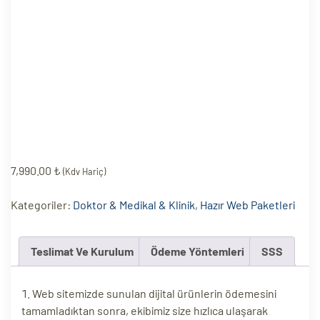
eri
ay
ti Aday
k
u
leri
7,990.00
₺
(Kdv Hariç)
n
Kategoriler:
Doktor & Medikal & Klinik
,
Hazır Web Paketleri
Teslimat Ve Kurulum
Ödeme Yöntemleri
SSS
Web sitemizde sunulan dijital ürünlerin ödemesini
tamamladıktan sonra, ekibimiz size hızlıca ulaşarak
çı