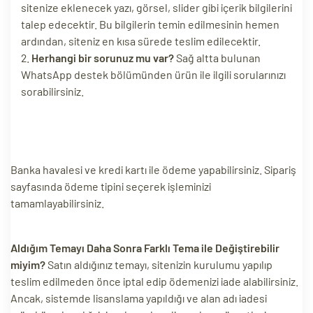
sitenize eklenecek yazı, görsel, slider gibi içerik bilgilerini
ri
talep edecektir. Bu bilgilerin temin edilmesinin hemen
ardından, siteniz en kısa sürede teslim edilecektir.
Herhangi bir sorunuz mu var?
Sağ altta bulunan
WhatsApp destek bölümünden ürün ile ilgili sorularınızı
sorabilirsiniz.
Banka havalesi ve kredi kartı ile ödeme yapabilirsiniz. Sipariş
 (CMS)
sayfasında ödeme tipini seçerek işleminizi
tamamlayabilirsiniz.
mı
asarımı
rımı
Aldığım Temayı Daha Sonra Farklı Tema ile Değiştirebilir
miyim?
Satın aldığınız temayı, sitenizin kurulumu yapılıp
teslim edilmeden önce iptal edip ödemenizi iade alabilirsiniz.
Ancak, sistemde lisanslama yapıldığı ve alan adı iadesi