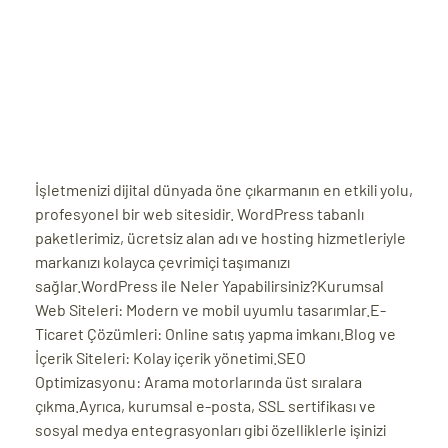
ri
İşletmenizi dijital dünyada öne çıkarmanın en etkili yolu,
profesyonel bir web sitesidir. WordPress tabanlı
paketlerimiz, ücretsiz alan adı ve hosting hizmetleriyle
 (CMS)
markanızı kolayca çevrimiçi taşımanızı
sağlar.WordPress ile Neler Yapabilirsiniz?Kurumsal
mı
Web Siteleri: Modern ve mobil uyumlu tasarımlar.E-
asarımı
Ticaret Çözümleri: Online satış yapma imkanı.Blog ve
rımı
İçerik Siteleri: Kolay içerik yönetimi.SEO
Optimizasyonu: Arama motorlarında üst sıralara
çıkma.Ayrıca, kurumsal e-posta, SSL sertifikası ve
sosyal medya entegrasyonları gibi özelliklerle işinizi