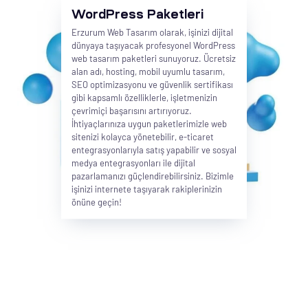
eri
WordPress Paketleri
Erzurum Web Tasarım olarak, işinizi dijital
dünyaya taşıyacak profesyonel WordPress
web tasarım paketleri sunuyoruz. Ücretsiz
ay
ti Aday
alan adı, hosting, mobil uyumlu tasarım,
SEO optimizasyonu ve güvenlik sertifikası
k
gibi kapsamlı özelliklerle, işletmenizin
çevrimiçi başarısını artırıyoruz.
u
İhtiyaçlarınıza uygun paketlerimizle web
sitenizi kolayca yönetebilir, e-ticaret
entegrasyonlarıyla satış yapabilir ve sosyal
leri
medya entegrasyonları ile dijital
pazarlamanızı güçlendirebilirsiniz. Bizimle
n
işinizi internete taşıyarak rakiplerinizin
önüne geçin!
çı