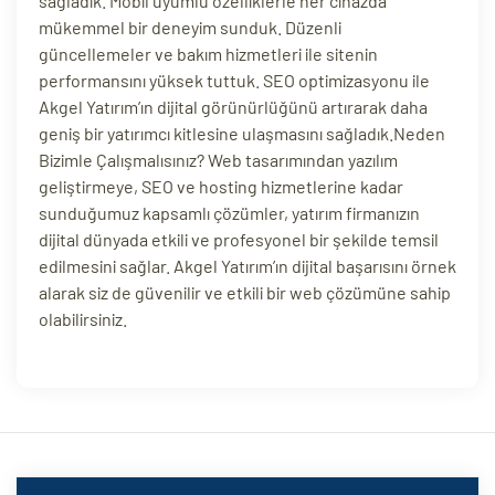
sağladık. Mobil uyumlu özelliklerle her cihazda
mükemmel bir deneyim sunduk. Düzenli
ri
güncellemeler ve bakım hizmetleri ile sitenin
performansını yüksek tuttuk. SEO optimizasyonu ile
Akgel Yatırım’ın dijital görünürlüğünü artırarak daha
geniş bir yatırımcı kitlesine ulaşmasını sağladık.Neden
Bizimle Çalışmalısınız? Web tasarımından yazılım
geliştirmeye, SEO ve hosting hizmetlerine kadar
sunduğumuz kapsamlı çözümler, yatırım firmanızın
dijital dünyada etkili ve profesyonel bir şekilde temsil
edilmesini sağlar. Akgel Yatırım’ın dijital başarısını örnek
 (CMS)
alarak siz de güvenilir ve etkili bir web çözümüne sahip
olabilirsiniz.
mı
asarımı
rımı