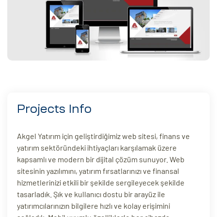
eri
ay
ti Aday
k
u
leri
Projects Info
n
Akgel Yatırım için geliştirdiğimiz web sitesi, finans ve
yatırım sektöründeki ihtiyaçları karşılamak üzere
kapsamlı ve modern bir dijital çözüm sunuyor. Web
sitesinin yazılımını, yatırım fırsatlarınızı ve finansal
hizmetlerinizi etkili bir şekilde sergileyecek şekilde
tasarladık. Şık ve kullanıcı dostu bir arayüz ile
yatırımcılarınızın bilgilere hızlı ve kolay erişimini
çı