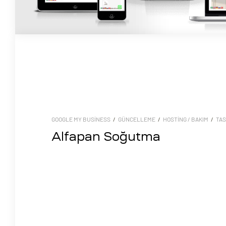
GOOGLE MY BUSINESS
/
GÜNCELLEME
/
HOSTING / BAKIM
/
TAS
Alfapan Soğutma