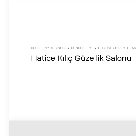
GOOGLE MY BUSINESS
/
GÜNCELLEME
/
HOSTING / BAKIM
/
TAS
Hatice Kılıç Güzellik Salonu