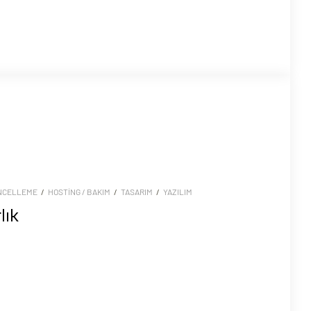
NCELLEME
/
HOSTING / BAKIM
/
TASARIM
/
YAZILIM
lık