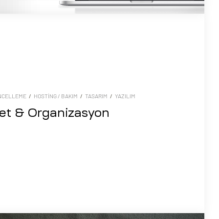
NCELLEME
/
HOSTING / BAKIM
/
TASARIM
/
YAZILIM
et & Organizasyon