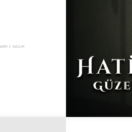
ARIM
/
YAZILIM