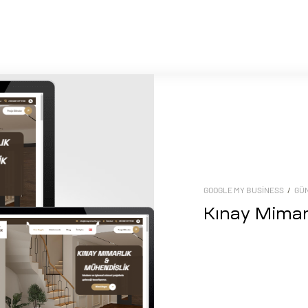
GOOGLE MY BUSINESS
/
GÜ
Kınay Mimar