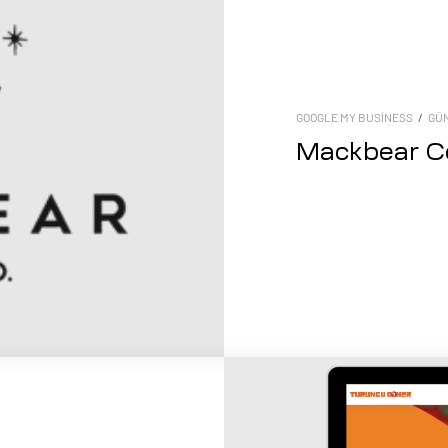
GOOGLE MY BUSINESS
/
GÜ
Mackbear C