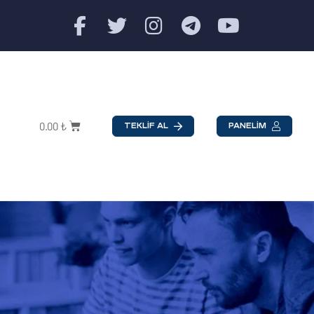
0.00
₺
TEKLİF AL
PANELİM