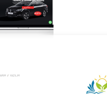
ARIM
/
YAZILIM