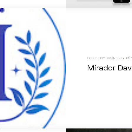
GOOGLE MY BUSINESS
/
GÜ
Mirador Dav