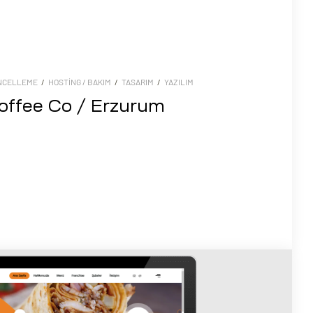
NCELLEME
/
HOSTING / BAKIM
/
TASARIM
/
YAZILIM
offee Co / Erzurum