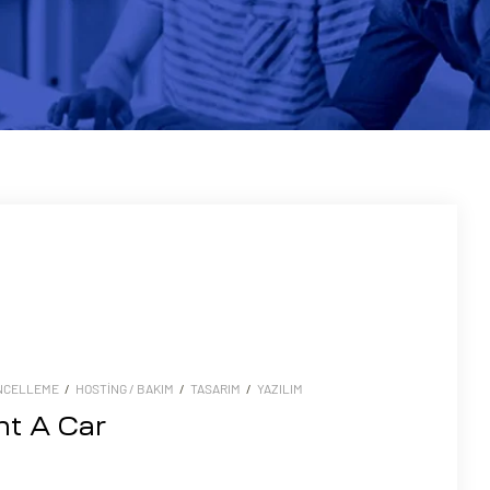
NCELLEME
/
HOSTING / BAKIM
/
TASARIM
/
YAZILIM
nt A Car