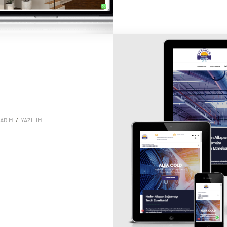
ARIM
/
YAZILIM