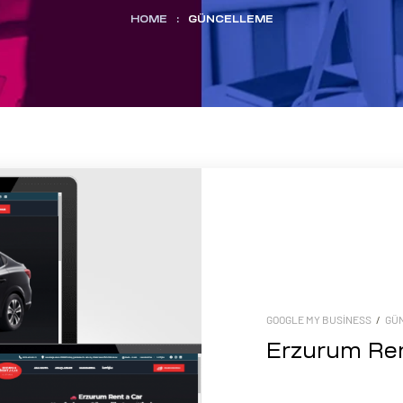
HOME
:
GÜNCELLEME
GOOGLE MY BUSINESS
/
GÜ
Erzurum Re