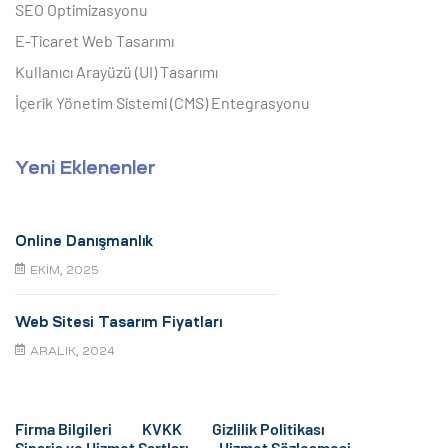
SEO Optimizasyonu
E-Ticaret Web Tasarımı
Kullanıcı Arayüzü (UI) Tasarımı
İçerik Yönetim Sistemi (CMS) Entegrasyonu
Yeni Eklenenler
Online Danışmanlık
EKIM, 2025
Web Sitesi Tasarım Fiyatları
ARALIK, 2024
Firma Bilgileri
KVKK
Gizlilik Politikası
Sipariş ve Hizmet Şartları
Hizmet Sözleşmesi