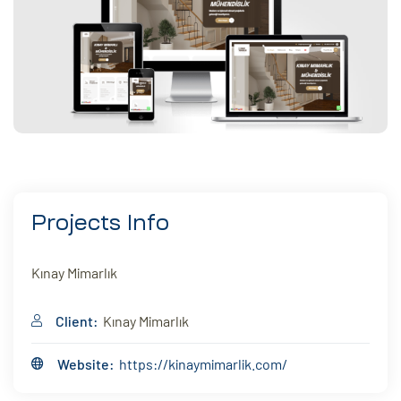
eri
ay
ti Aday
k
u
leri
Projects Info
n
Kınay Mimarlık
Client:
Kınay Mimarlık
Website:
https://kinaymimarlik.com/
çı