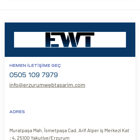
ri
HEMEN İLETIŞIME GEÇ
0505 109 7979
 (CMS)
info@erzurumwebtasarim.com
mı
asarımı
rımı
ADRES
Muratpaşa Mah. İsmetpaşa Cad. Arif Alper iş Merkezi Kat
: 4, 25100 Yakutiye/Erzurum