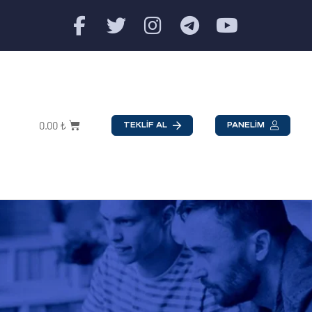
0.00
₺
TEKLİF AL
PANELİM