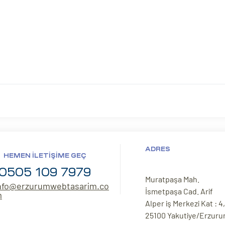
ADRES
HEMEN İLETIŞIME GEÇ
0505 109 7979
Muratpaşa Mah.
nfo@erzurumwebtasarim.co
İsmetpaşa Cad. Arif
m
Alper iş Merkezi Kat : 4,
25100 Yakutiye/Erzur