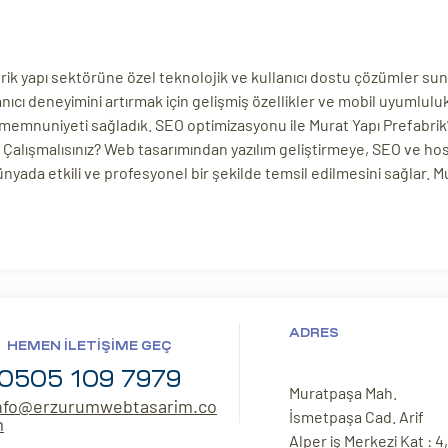
abrik yapı sektörüne özel teknolojik ve kullanıcı dostu çözümler sunu
anıcı deneyimini artırmak için gelişmiş özellikler ve mobil uyumlul
ı memnuniyeti sağladık. SEO optimizasyonu ile Murat Yapı Prefabrik
e Çalışmalısınız? Web tasarımından yazılım geliştirmeye, SEO ve 
nyada etkili ve profesyonel bir şekilde temsil edilmesini sağlar. Mur
ADRES
HEMEN İLETIŞIME GEÇ
0505 109 7979
Muratpaşa Mah.
nfo@erzurumwebtasarim.co
İsmetpaşa Cad. Arif
m
Alper iş Merkezi Kat : 4,