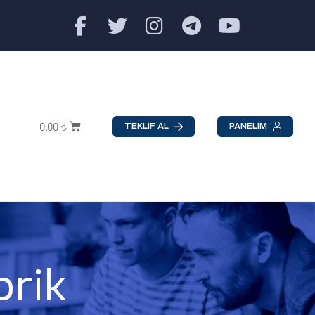
0.00
₺
TEKLİF AL
PANELİM
rik