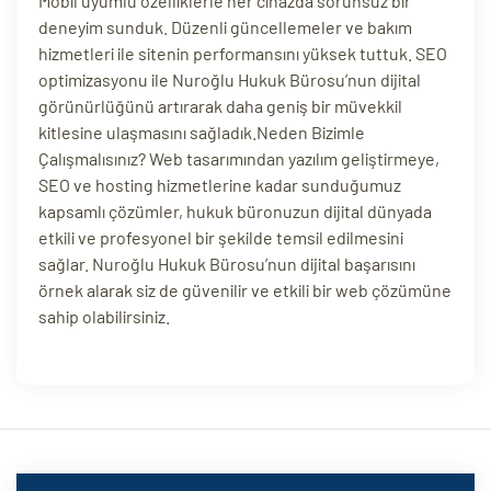
Mobil uyumlu özelliklerle her cihazda sorunsuz bir
deneyim sunduk. Düzenli güncellemeler ve bakım
ri
hizmetleri ile sitenin performansını yüksek tuttuk. SEO
optimizasyonu ile Nuroğlu Hukuk Bürosu’nun dijital
görünürlüğünü artırarak daha geniş bir müvekkil
kitlesine ulaşmasını sağladık.Neden Bizimle
Çalışmalısınız? Web tasarımından yazılım geliştirmeye,
SEO ve hosting hizmetlerine kadar sunduğumuz
kapsamlı çözümler, hukuk büronuzun dijital dünyada
etkili ve profesyonel bir şekilde temsil edilmesini
sağlar. Nuroğlu Hukuk Bürosu’nun dijital başarısını
 (CMS)
örnek alarak siz de güvenilir ve etkili bir web çözümüne
sahip olabilirsiniz.
mı
asarımı
rımı