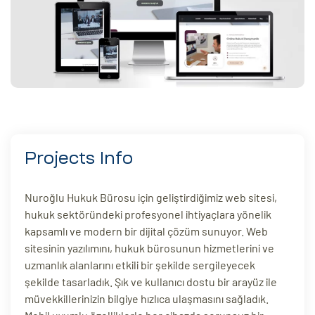
eri
ay
ti Aday
k
u
leri
Projects Info
n
Nuroğlu Hukuk Bürosu için geliştirdiğimiz web sitesi,
hukuk sektöründeki profesyonel ihtiyaçlara yönelik
kapsamlı ve modern bir dijital çözüm sunuyor. Web
sitesinin yazılımını, hukuk bürosunun hizmetlerini ve
uzmanlık alanlarını etkili bir şekilde sergileyecek
şekilde tasarladık. Şık ve kullanıcı dostu bir arayüz ile
müvekkillerinizin bilgiye hızlıca ulaşmasını sağladık.
çı