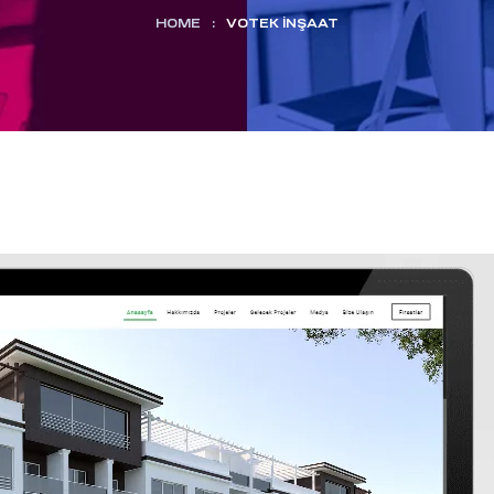
HOME
:
VOTEK İNŞAAT