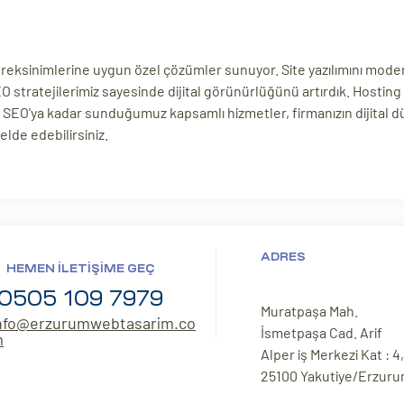
ksinimlerine uygun özel çözümler sunuyor. Site yazılımını modern 
stratejilerimiz sayesinde dijital görünürlüğünü artırdık. Hosting 
EO'ya kadar sunduğumuz kapsamlı hizmetler, firmanızın dijital dün
elde edebilirsiniz.
ADRES
HEMEN İLETIŞIME GEÇ
0505 109 7979
Muratpaşa Mah.
nfo@erzurumwebtasarim.co
İsmetpaşa Cad. Arif
m
Alper iş Merkezi Kat : 4,
25100 Yakutiye/Erzur