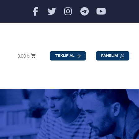
0.00
₺
TEKLİF AL
PANELİM