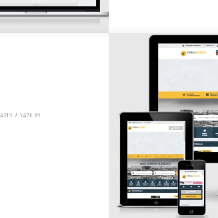
ARIM
/
YAZILIM