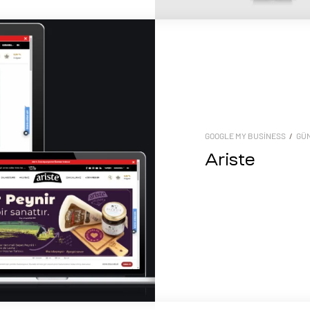
GOOGLE MY BUSINESS
/
GÜ
Ariste