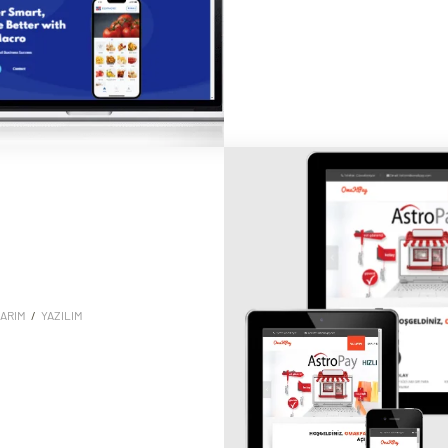
ARIM
/
YAZILIM