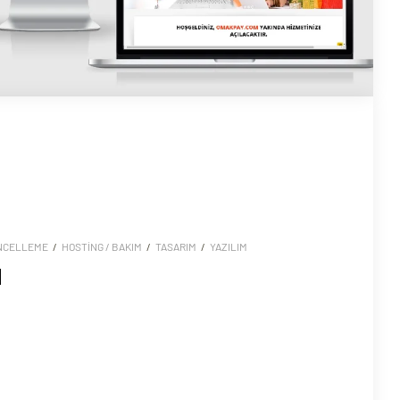
NCELLEME
/
HOSTING / BAKIM
/
TASARIM
/
YAZILIM
l