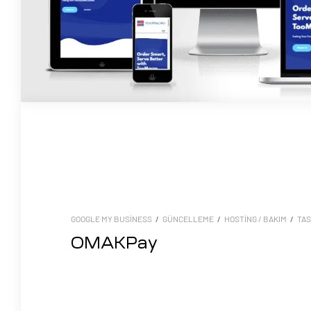
ri
 (CMS)
mı
asarımı
GOOGLE MY BUSINESS
/
GÜNCELLEME
/
HOSTING / BAKIM
/
TAS
OMAKPay
rımı