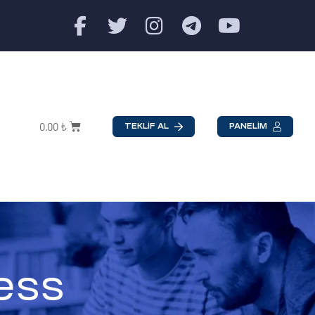
0.00
₺
TEKLİF AL
PANELİM
ess