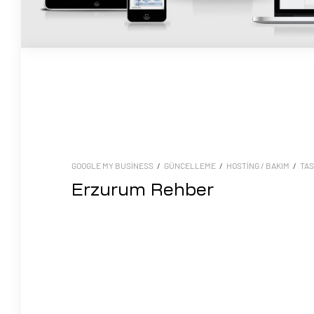
GOOGLE MY BUSINESS
/
GÜNCELLEME
/
HOSTING / BAKIM
/
TAS
Erzurum Rehber