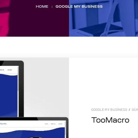
HOME
:
GOOGLE MY BUSINESS
GOOGLE MY BUSINESS
/
GÜ
TooMacro