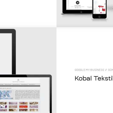
GOOGLE MY BUSINESS
/
GÜ
Kobal Teksti