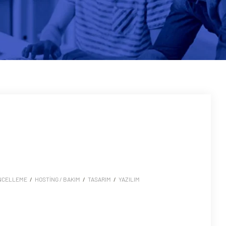
NCELLEME
/
HOSTING / BAKIM
/
TASARIM
/
YAZILIM