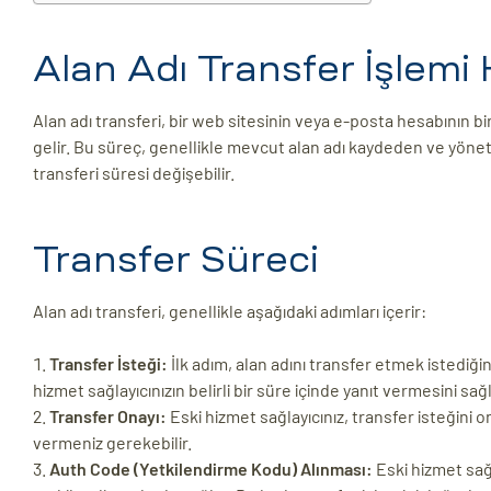
ri
Alan Adı Transfer İşlemi
Alan adı transferi, bir web sitesinin veya e-posta hesabının b
gelir. Bu süreç, genellikle mevcut alan adı kaydeden ve yönete
transferi süresi değişebilir.
Transfer Süreci
 (CMS)
Alan adı transferi, genellikle aşağıdaki adımları içerir:
mı
asarımı
Transfer İsteği:
İlk adım, alan adını transfer etmek istediğin
rımı
hizmet sağlayıcınızın belirli bir süre içinde yanıt vermesini sağl
Transfer Onayı:
Eski hizmet sağlayıcınız, transfer isteğini 
vermeniz gerekebilir.
Auth Code (Yetkilendirme Kodu) Alınması:
Eski hizmet sağl