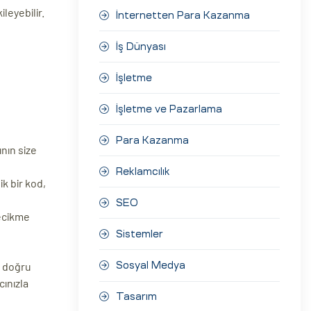
leyebilir.
İnternetten Para Kazanma
İş Dünyası
İşletme
İşletme ve Pazarlama
Para Kazanma
ının size
Reklamcılık
k bir kod,
SEO
gecikme
Sistemler
u doğru
Sosyal Medya
cınızla
Tasarım