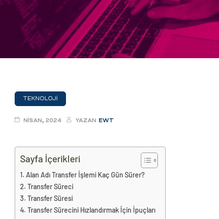
eri
ay
ti Aday
k
u
TEKNOLOJI
leri
NISAN, 2024
YAZAN
EWT
n
Sayfa İçerikleri
Alan Adı Transfer İşlemi Kaç Gün Sürer?
Transfer Süreci
Transfer Süresi
Transfer Sürecini Hızlandırmak İçin İpuçları
çı