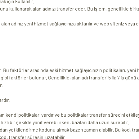
 için kullanılır.
unu kullanarak alan adınızı transfer eder. Bu işlem, genellikle bir
lan adınız yeni hizmet sağlayıcınıza aktarılır ve web siteniz veya 
. Bu faktörler arasında eski hizmet sağlayıcınızın politikaları, yeni
bi faktörler bulunur. Genellikle, alan adı transferi 5 ila 7 iş günü
r.
ardır:
n kendi politikaları vardır ve bu politikalar transfer sürecini etkiley
ızlı bir şekilde yanıt verebilirken, bazıları daha uzun sürebilir.
zdan yetkilendirme kodunu almak bazen zaman alabilir. Bu kod, tra
kod, transfer süresini uzatabilir.