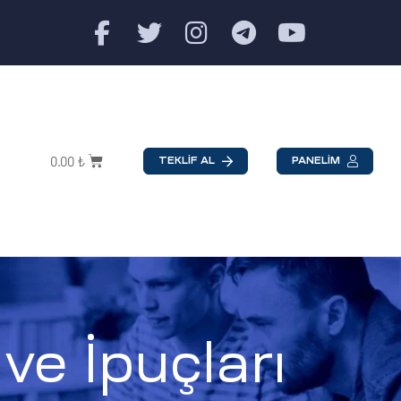
0.00
₺
TEKLİF AL
PANELİM
ve İpuçları