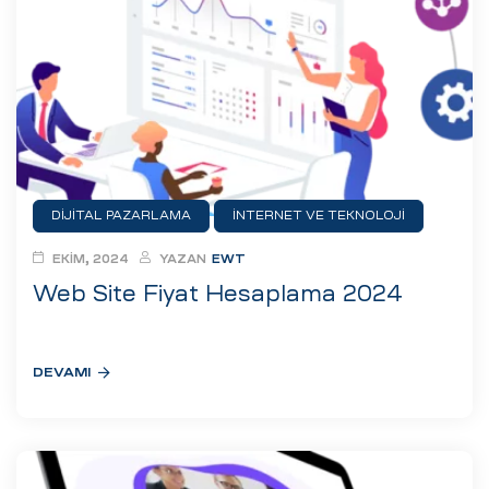
ri
DIJITAL PAZARLAMA
İNTERNET VE TEKNOLOJI
TASARIM
YAZILIM
EKIM, 2024
YAZAN
EWT
 (CMS)
Web Site Fiyat Hesaplama 2024
mı
asarımı
DEVAMI
rımı