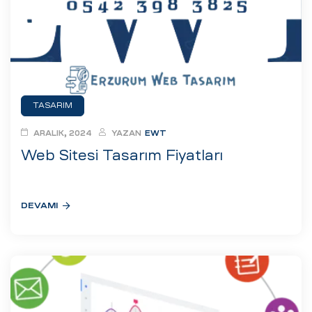
eri
ay
ti Aday
k
TASARIM
u
ARALIK, 2024
YAZAN
EWT
leri
Web Sitesi Tasarım Fiyatları
n
DEVAMI
çı