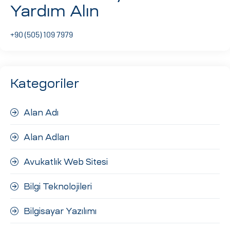
Yardım Alın
ri
+90 (505) 109 7979
Kategoriler
Alan Adı
 (CMS)
Alan Adları
mı
asarımı
Avukatlık Web Sitesi
rımı
Bilgi Teknolojileri
Bilgisayar Yazılımı