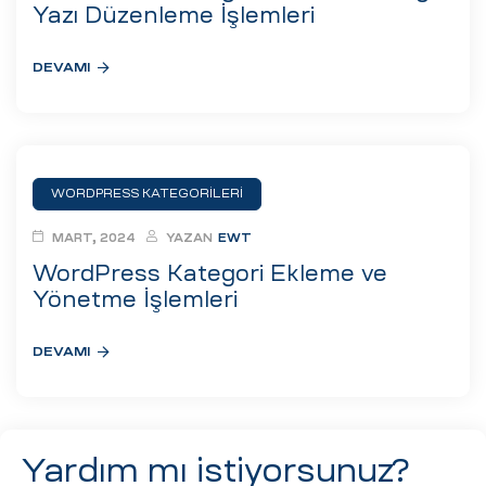
eri
Yazı Düzenleme İşlemleri
DEVAMI
ay
ti Aday
k
u
WORDPRESS KATEGORILERI
leri
MART, 2024
YAZAN
EWT
WordPress Kategori Ekleme ve
n
Yönetme İşlemleri
DEVAMI
Yardım mı istiyorsunuz?
çı