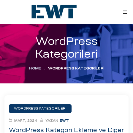
WordPress
Kategorileri
HOME
:
WORDPRESS KATEGORILERI
ar
ri
WORDPRESS KATEGORILERI
leri
MART, 2024
YAZAN
EWT
WordPress Kategori Ekleme ve Diğer