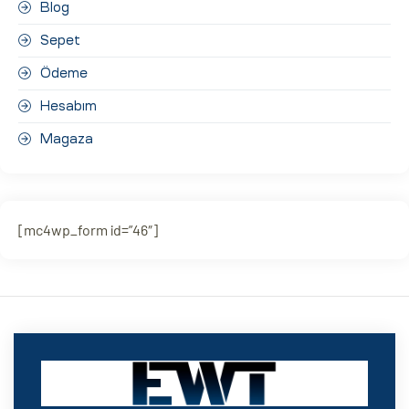
Blog
Sepet
Ödeme
Hesabım
Magaza
[mc4wp_form id=”46″]