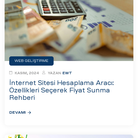
ri
WEB GELIŞTIRME
KASIM, 2024
YAZAN
EWT
 (CMS)
İnternet Sitesi Hesaplama Aracı:
Özellikleri Seçerek Fiyat Sunma
mı
asarımı
Rehberi
rımı
DEVAMI