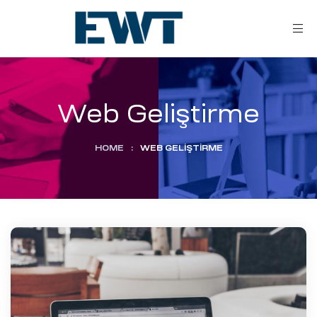
Web Geliştirme
HOME
:
WEB GELIŞTIRME
ar
ri
leri