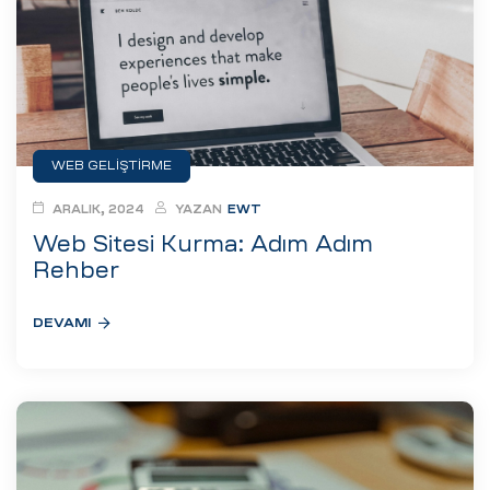
eri
ay
ti Aday
k
WEB GELIŞTIRME
u
ARALIK, 2024
YAZAN
EWT
leri
Web Sitesi Kurma: Adım Adım
Rehber
n
DEVAMI
çı