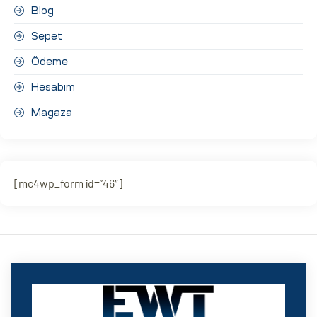
Blog
Sepet
Ödeme
Hesabım
Magaza
[mc4wp_form id=”46″]