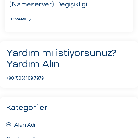
eri
(Nameserver) Değişikliği
DEVAMI
ay
ti Aday
k
Yardım mı istiyorsunuz?
u
Yardım Alın
leri
+90 (505) 109 7979
n
Kategoriler
Alan Adı
çı