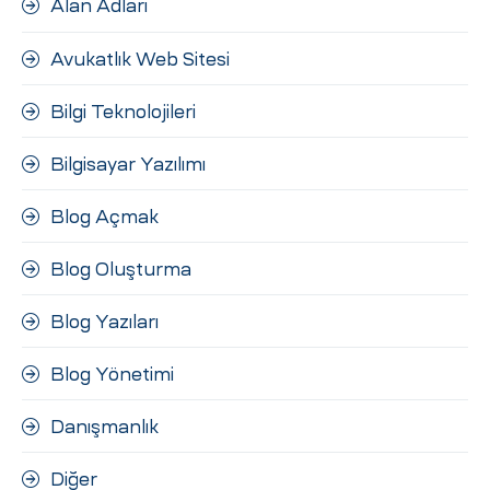
Alan Adları
ri
Avukatlık Web Sitesi
Bilgi Teknolojileri
Bilgisayar Yazılımı
Blog Açmak
 (CMS)
Blog Oluşturma
Blog Yazıları
mı
asarımı
Blog Yönetimi
rımı
Danışmanlık
Diğer