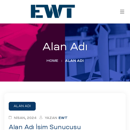
Alan Adı
HOME
:
ALAN ADI
ar
ri
ALAN ADI
leri
NISAN, 2024
YAZAN
EWT
Alan Adı İsim Sunucusu