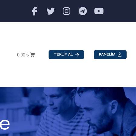
0.00
₺
TEKLİF AL
PANELİM
e