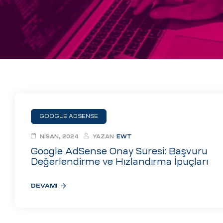
eri
ay
ti Aday
k
u
leri
GOOGLE ADSENSE
n
NISAN, 2024
YAZAN
EWT
Google AdSense Onay Süresi: Başvuru
Değerlendirme ve Hızlandırma İpuçları
DEVAMI
çı