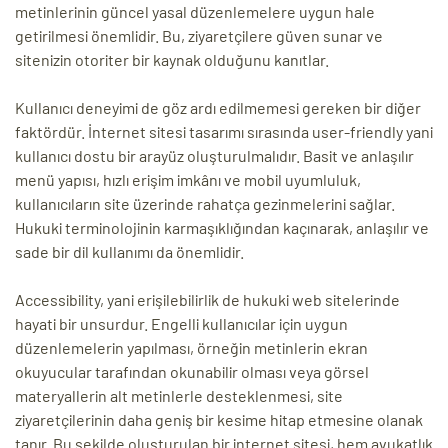
metinlerinin güncel yasal düzenlemelere uygun hale
getirilmesi önemlidir. Bu, ziyaretçilere güven sunar ve
sitenizin otoriter bir kaynak olduğunu kanıtlar.
Kullanıcı deneyimi de göz ardı edilmemesi gereken bir diğer
faktördür. İnternet sitesi tasarımı sırasında user-friendly yani
kullanıcı dostu bir arayüz oluşturulmalıdır. Basit ve anlaşılır
menü yapısı, hızlı erişim imkânı ve mobil uyumluluk,
kullanıcıların site üzerinde rahatça gezinmelerini sağlar.
Hukuki terminolojinin karmaşıklığından kaçınarak, anlaşılır ve
sade bir dil kullanımı da önemlidir.
Accessibility, yani erişilebilirlik de hukuki web sitelerinde
hayati bir unsurdur. Engelli kullanıcılar için uygun
düzenlemelerin yapılması, örneğin metinlerin ekran
okuyucular tarafından okunabilir olması veya görsel
materyallerin alt metinlerle desteklenmesi, site
ziyaretçilerinin daha geniş bir kesime hitap etmesine olanak
tanır. Bu şekilde oluşturulan bir internet sitesi, hem avukatlık