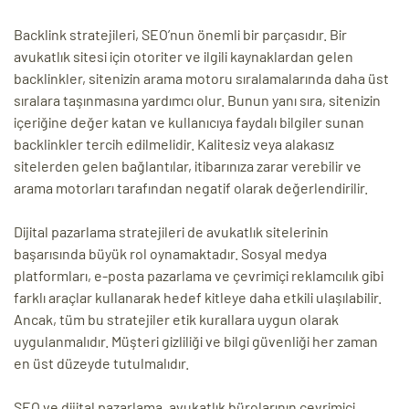
Backlink stratejileri, SEO’nun önemli bir parçasıdır. Bir
avukatlık sitesi için otoriter ve ilgili kaynaklardan gelen
backlinkler, sitenizin arama motoru sıralamalarında daha üst
sıralara taşınmasına yardımcı olur. Bunun yanı sıra, sitenizin
içeriğine değer katan ve kullanıcıya faydalı bilgiler sunan
backlinkler tercih edilmelidir. Kalitesiz veya alakasız
sitelerden gelen bağlantılar, itibarınıza zarar verebilir ve
arama motorları tarafından negatif olarak değerlendirilir.
Dijital pazarlama stratejileri de avukatlık sitelerinin
başarısında büyük rol oynamaktadır. Sosyal medya
platformları, e-posta pazarlama ve çevrimiçi reklamcılık gibi
farklı araçlar kullanarak hedef kitleye daha etkili ulaşılabilir.
Ancak, tüm bu stratejiler etik kurallara uygun olarak
uygulanmalıdır. Müşteri gizliliği ve bilgi güvenliği her zaman
en üst düzeyde tutulmalıdır.
SEO ve dijital pazarlama, avukatlık bürolarının çevrimiçi