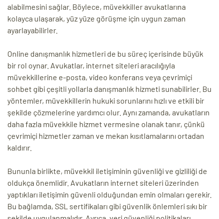
alabilmesini sağlar. Böylece, müvekkiller avukatlarına
kolayca ulaşarak, yüz yüze görüşme için uygun zaman
ayarlayabilirler.
Online danışmanlık hizmetleri de bu süreç içerisinde büyük
bir rol oynar. Avukatlar, internet siteleri aracılığıyla
müvekkillerine e-posta, video konferans veya çevrimiçi
sohbet gibi çeşitli yollarla danışmanlık hizmeti sunabilirler. Bu
yöntemler, müvekkillerin hukuki sorunlarını hızlı ve etkili bir
şekilde çözmelerine yardımcı olur. Aynı zamanda, avukatların
daha fazla müvekkile hizmet vermesine olanak tanır, çünkü
çevrimiçi hizmetler zaman ve mekan kısıtlamalarını ortadan
kaldırır.
Bununla birlikte, müvekkil iletişiminin güvenliği ve gizliliği de
oldukça önemlidir. Avukatların internet siteleri üzerinden
yaptıkları iletişimin güvenli olduğundan emin olmaları gerekir.
Bu bağlamda, SSL sertifikaları gibi güvenlik önlemleri sıkı bir
şekilde uygulanmalıdır. Ayrıca, veri güvenliği politikaları