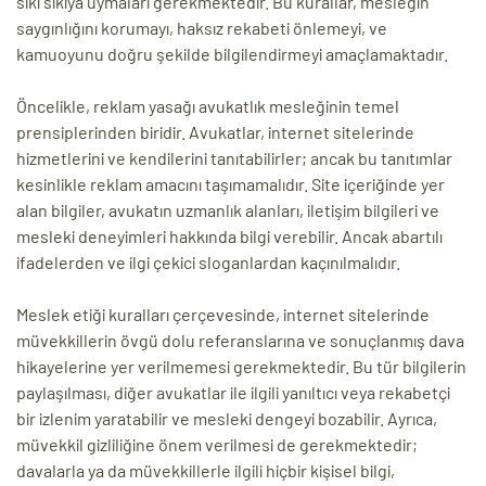
sıkı sıkıya uymaları gerekmektedir. Bu kurallar, mesleğin
saygınlığını korumayı, haksız rekabeti önlemeyi, ve
kamuoyunu doğru şekilde bilgilendirmeyi amaçlamaktadır.
Öncelikle, reklam yasağı avukatlık mesleğinin temel
prensiplerinden biridir. Avukatlar, internet sitelerinde
hizmetlerini ve kendilerini tanıtabilirler; ancak bu tanıtımlar
kesinlikle reklam amacını taşımamalıdır. Site içeriğinde yer
alan bilgiler, avukatın uzmanlık alanları, iletişim bilgileri ve
mesleki deneyimleri hakkında bilgi verebilir. Ancak abartılı
ifadelerden ve ilgi çekici sloganlardan kaçınılmalıdır.
Meslek etiği kuralları çerçevesinde, internet sitelerinde
müvekkillerin övgü dolu referanslarına ve sonuçlanmış dava
hikayelerine yer verilmemesi gerekmektedir. Bu tür bilgilerin
paylaşılması, diğer avukatlar ile ilgili yanıltıcı veya rekabetçi
bir izlenim yaratabilir ve mesleki dengeyi bozabilir. Ayrıca,
müvekkil gizliliğine önem verilmesi de gerekmektedir;
davalarla ya da müvekkillerle ilgili hiçbir kişisel bilgi,