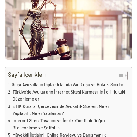
eri
ay
ti Aday
k
u
leri
Sayfa İçerikleri
n
Giriş: Avukatların Dijital Ortamda Var Oluşu ve Hukuki Sınırlar
Türkiye’de Avukatların İnternet Sitesi Kurması İle İlgili Hukuki
Düzenlemeler
ETİK Kurallar Çerçevesinde Avukatlık Siteleri: Neler
Yapılabilir, Neler Yapılamaz?
İnternet Sitesi Tasarımı ve İçerik Yönetimi: Doğru
Bilgilendirme ve Şeffaflık
çı
Müvekkil İletişimi: Online Randevu ve Danışmanlık