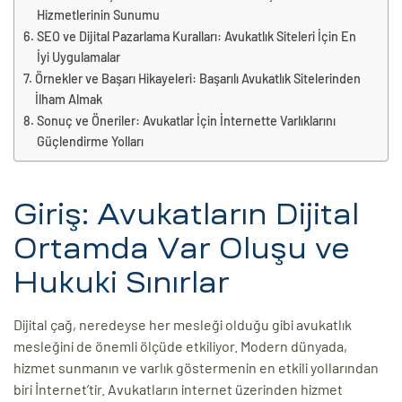
Hizmetlerinin Sunumu
ri
SEO ve Dijital Pazarlama Kuralları: Avukatlık Siteleri İçin En
İyi Uygulamalar
Örnekler ve Başarı Hikayeleri: Başarılı Avukatlık Sitelerinden
İlham Almak
Sonuç ve Öneriler: Avukatlar İçin İnternette Varlıklarını
Güçlendirme Yolları
Giriş: Avukatların Dijital
 (CMS)
Ortamda Var Oluşu ve
Hukuki Sınırlar
mı
asarımı
rımı
Dijital çağ, neredeyse her mesleği olduğu gibi avukatlık
mesleğini de önemli ölçüde etkiliyor. Modern dünyada,
hizmet sunmanın ve varlık göstermenin en etkili yollarından
biri İnternet’tir. Avukatların internet üzerinden hizmet