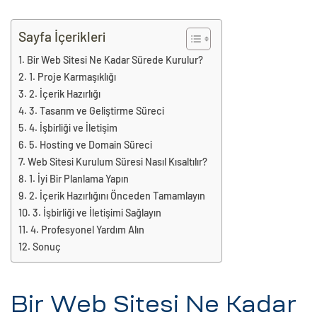
eri
Sayfa İçerikleri
Bir Web Sitesi Ne Kadar Sürede Kurulur?
ay
ti Aday
1. Proje Karmaşıklığı
2. İçerik Hazırlığı
k
3. Tasarım ve Geliştirme Süreci
u
4. İşbirliği ve İletişim
5. Hosting ve Domain Süreci
leri
Web Sitesi Kurulum Süresi Nasıl Kısaltılır?
1. İyi Bir Planlama Yapın
n
2. İçerik Hazırlığını Önceden Tamamlayın
3. İşbirliği ve İletişimi Sağlayın
4. Profesyonel Yardım Alın
Sonuç
Bir Web Sitesi Ne Kadar
çı