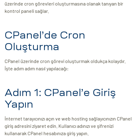
üzerinde cron görevleri oluşturmasına olanak tanıyan bir
ri
kontrol paneli sağlar.
CPanel’de Cron
Oluşturma
CPanel üzerinde cron görevi oluşturmak oldukça kolaydır.
İşte adım adım nasıl yapılacağı:
 (CMS)
Adım 1: CPanel’e Giriş
mı
asarımı
Yapın
rımı
İnternet tarayıcınızı açın ve web hosting sağlayıcınızın CPanel
giriş adresini ziyaret edin. Kullanıcı adınızı ve şifrenizi
kullanarak CPanel hesabınıza giriş yapın.