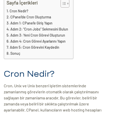
eri
Sayfa İçerikleri
Cron Nedir?
CPanel’de Cron Oluşturma
ay
ti Aday
Adım 1: CPanel’e Giriş Yapın
Adım 2: “Cron Jobs” Sekmesini Bulun
k
Adım 3: Yeni Cron Görevi Oluşturun
Adım 4: Cron Görevi Ayarlarını Yapın
u
Adım 5: Cron Görevini Kaydedin
Sonuç
leri
n
Cron Nedir?
Cron, Unix ve Unix benzeri işletim sistemlerinde
zamanlanmış görevlerin otomatik olarak çalıştırılmasını
sağlayan bir zamanlama aracıdır. Bu görevler, belirli bir
zamanda veya belirli bir sıklıkta çalıştırılmak üzere
çı
ayarlanabilir. CPanel, kullanıcıların web hosting hesapları