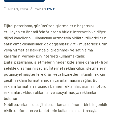
eri
NISAN, 2024
YAZAN
EWT
ay
ti Aday
Dijital pazarlama, günümüzde işletmelerin başarısını
etkileyen en önemli faktörlerden biridir. İnternetin ve diğer
k
dijital kanalların kullanımının artmasıyla birlikte, tüketicilerin
satın alma alışkanlıkları da değişmiştir. Artık müşteriler, ürün
u
veya hizmetler hakkında bilgi edinmek ve satın alma
leri
kararlarını vermek için interneti kullanmaktadır.
Dijital pazarlama, işletmelerin hedef kitlelerine daha etkili bir
n
şekilde ulaşmasını sağlar. İnternet reklamcılığı, işletmelerin
potansiyel müşterilere ürün veya hizmetlerini tanıtmak için
çeşitli reklam formatlarından yararlanmasını sağlar. Bu
reklam formatları arasında banner reklamlar, arama motoru
reklamları, video reklamlar ve sosyal medya reklamları
bulunur.
Mobil pazarlama da dijital pazarlamanın önemli bir bileşenidir.
çı
Akıllı telefonların ve tabletlerin kullanımının artmasıyla