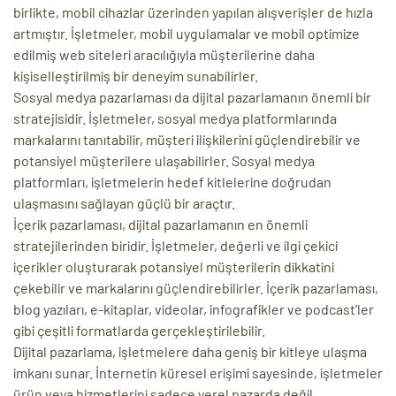
birlikte, mobil cihazlar üzerinden yapılan alışverişler de hızla
ri
artmıştır. İşletmeler, mobil uygulamalar ve mobil optimize
edilmiş web siteleri aracılığıyla müşterilerine daha
kişiselleştirilmiş bir deneyim sunabilirler.
Sosyal medya pazarlaması da dijital pazarlamanın önemli bir
stratejisidir. İşletmeler, sosyal medya platformlarında
markalarını tanıtabilir, müşteri ilişkilerini güçlendirebilir ve
potansiyel müşterilere ulaşabilirler. Sosyal medya
platformları, işletmelerin hedef kitlelerine doğrudan
ulaşmasını sağlayan güçlü bir araçtır.
 (CMS)
İçerik pazarlaması, dijital pazarlamanın en önemli
stratejilerinden biridir. İşletmeler, değerli ve ilgi çekici
içerikler oluşturarak potansiyel müşterilerin dikkatini
mı
asarımı
çekebilir ve markalarını güçlendirebilirler. İçerik pazarlaması,
blog yazıları, e-kitaplar, videolar, infografikler ve podcast’ler
rımı
gibi çeşitli formatlarda gerçekleştirilebilir.
Dijital pazarlama, işletmelere daha geniş bir kitleye ulaşma
imkanı sunar. İnternetin küresel erişimi sayesinde, işletmeler
ürün veya hizmetlerini sadece yerel pazarda değil,