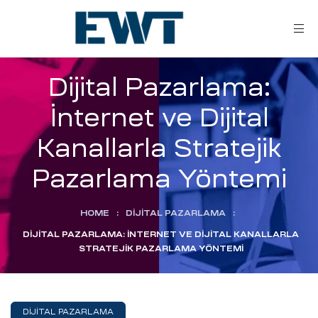
Dijital Pazarlama:
İnternet ve Dijital
Kanallarla Stratejik
Pazarlama Yöntemi
ar
HOME
:
DIJITAL PAZARLAMA
:
DIJITAL PAZARLAMA: İNTERNET VE DIJITAL KANALLARLA
STRATEJIK PAZARLAMA YÖNTEMI
ri
leri
DIJITAL PAZARLAMA