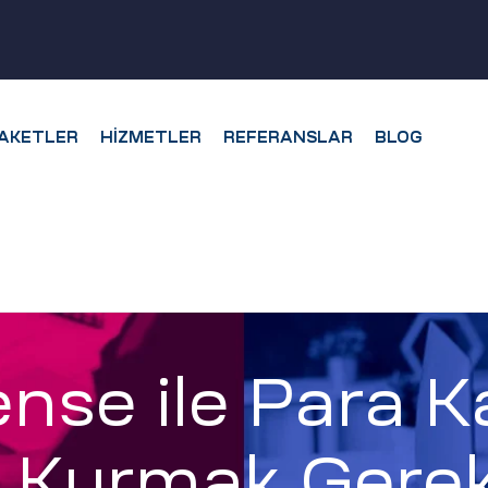
AKETLER
HIZMETLER
REFERANSLAR
BLOG
nse ile Para K
t Kurmak Gerek