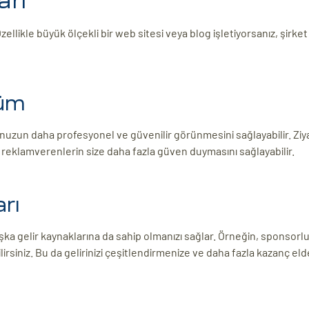
arı
zellikle büyük ölçekli bir web sitesi veya blog işletiyorsanız, şirk
nüm
unuzun daha profesyonel ve güvenilir görünmesini sağlayabilir. Ziya
da reklamverenlerin size daha fazla güven duymasını sağlayabilir.
arı
a gelir kaynaklarına da sahip olmanızı sağlar. Örneğin, sponsorlu 
ilirsiniz. Bu da gelirinizi çeşitlendirmenize ve daha fazla kazanç e