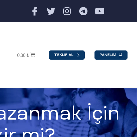
0.00
₺
TEKLİF AL
PANELİM
azanmak İçin
ir mi?