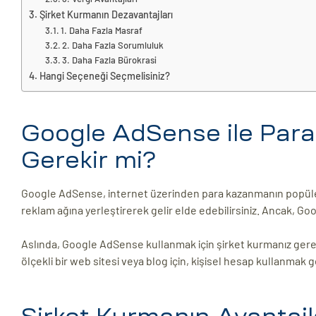
Şirket Kurmanın Dezavantajları
ri
1. Daha Fazla Masraf
2. Daha Fazla Sorumluluk
3. Daha Fazla Bürokrasi
Hangi Seçeneği Seçmelisiniz?
Google AdSense ile Para
Gerekir mi?
 (CMS)
Google AdSense, internet üzerinden para kazanmanın popüler bi
reklam ağına yerleştirerek gelir elde edebilirsiniz. Ancak, G
mı
asarımı
Aslında, Google AdSense kullanmak için şirket kurmanız gerekm
rımı
ölçekli bir web sitesi veya blog için, kişisel hesap kullanmak g