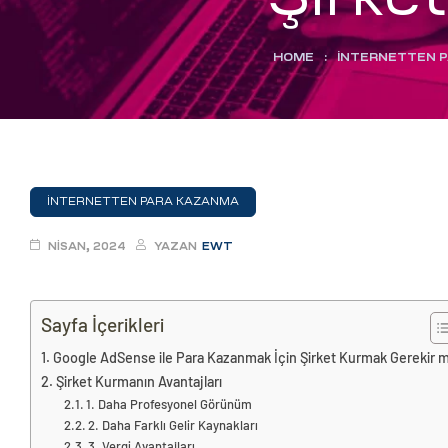
eri
HOME
:
İNTERNETTEN 
ay
ti Aday
k
u
İNTERNETTEN PARA KAZANMA
leri
NISAN, 2024
YAZAN
EWT
n
Sayfa İçerikleri
Google AdSense ile Para Kazanmak İçin Şirket Kurmak Gerekir m
Şirket Kurmanın Avantajları
1. Daha Profesyonel Görünüm
2. Daha Farklı Gelir Kaynakları
çı
3. Vergi Avantajları