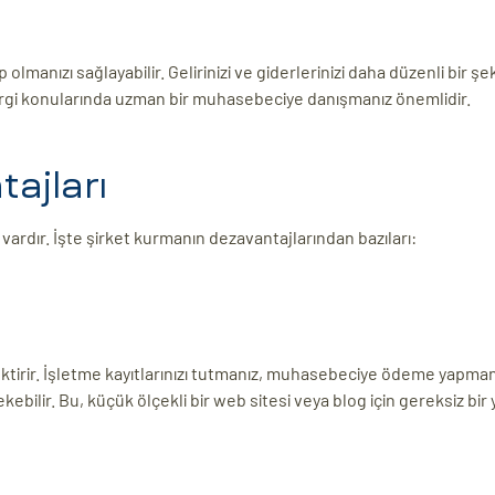
olmanızı sağlayabilir. Gelirinizi ve giderlerinizi daha düzenli bir şe
 vergi konularında uzman bir muhasebeciye danışmanız önemlidir.
ajları
 vardır. İşte şirket kurmanın dezavantajlarından bazıları:
ektirir. İşletme kayıtlarınızı tutmanız, muhasebeciye ödeme yapmanı
ilir. Bu, küçük ölçekli bir web sitesi veya blog için gereksiz bir y