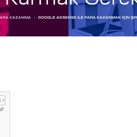
PARA KAZANMA
:
GOOGLE ADSENSE ILE PARA KAZANMAK İÇIN ŞI
i?