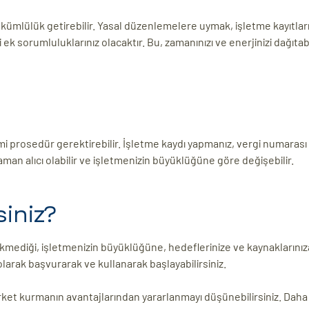
kümlülük getirebilir. Yasal düzenlemelere uymak, işletme kayıtları
 sorumluluklarınız olacaktır. Bu, zamanınızı ve enerjinizi dağıtabil
mi prosedür gerektirebilir. İşletme kaydı yapmanız, vergi numarası
man alıcı olabilir ve işletmenizin büyüklüğüne göre değişebilir.
iniz?
ediği, işletmenizin büyüklüğüne, hedeflerinize ve kaynaklarınıza
 olarak başvurarak ve kullanarak başlayabilirsiniz.
şirket kurmanın avantajlarından yararlanmayı düşünebilirsiniz. Daha