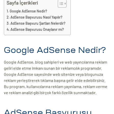
eri
Sayfa İçerikleri
Google AdSense Nedir?
AdSense Başvurusu Nasıl Yapılır?
ay
ti Aday
AdSense Başvuru Şartları Nelerdir?
AdSense Başvurusu Onaylanır mı?
k
u
Google AdSense Nedir?
leri
Google AdSense, blog sahipleri ve web yayıncılarına reklam
n
geliri elde etme imkanı sunan bir reklamcılık programıdır.
Google AdSense sayesinde web sitenize veya blogunuza
reklam yerleştirerek tıklama başına gelir elde edebilirsiniz.
Bu program, kullanıcılarına reklam yayınlama, reklam verme
ve reklam analizi gibi birçok farklı özellik sunmaktadır.
çı
AdSense Başvurusu