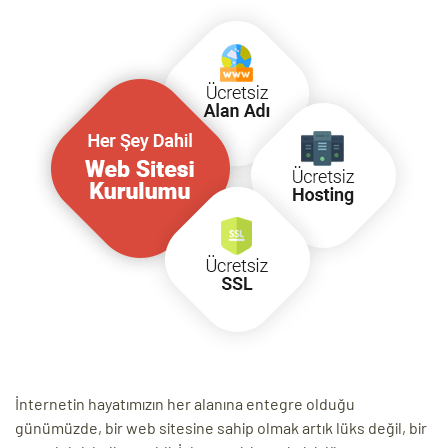
eri
ay
ti Aday
k
u
leri
n
İnternetin hayatımızın her alanına entegre olduğu
günümüzde, bir web sitesine sahip olmak artık lüks değil, bir
çı