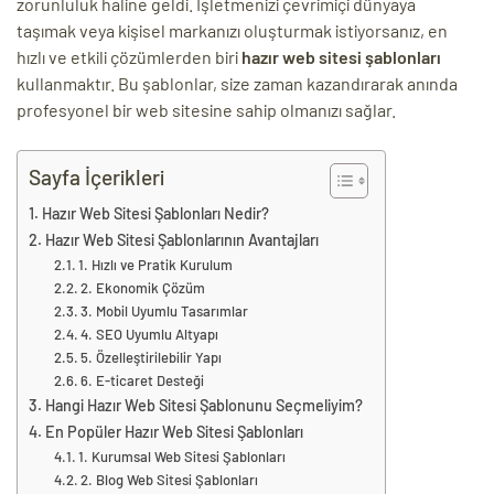
zorunluluk haline geldi. İşletmenizi çevrimiçi dünyaya
taşımak veya kişisel markanızı oluşturmak istiyorsanız, en
ri
hızlı ve etkili çözümlerden biri
hazır web sitesi şablonları
kullanmaktır. Bu şablonlar, size zaman kazandırarak anında
profesyonel bir web sitesine sahip olmanızı sağlar.
Sayfa İçerikleri
Hazır Web Sitesi Şablonları Nedir?
Hazır Web Sitesi Şablonlarının Avantajları
1. Hızlı ve Pratik Kurulum
 (CMS)
2. Ekonomik Çözüm
3. Mobil Uyumlu Tasarımlar
4. SEO Uyumlu Altyapı
mı
asarımı
5. Özelleştirilebilir Yapı
6. E-ticaret Desteği
rımı
Hangi Hazır Web Sitesi Şablonunu Seçmeliyim?
En Popüler Hazır Web Sitesi Şablonları
1. Kurumsal Web Sitesi Şablonları
2. Blog Web Sitesi Şablonları