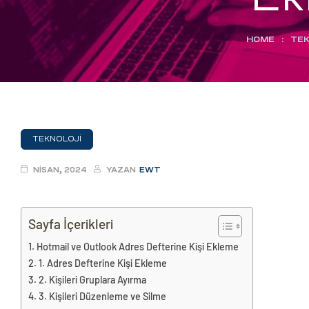
eri
HOME
:
TEK
ay
ti Aday
k
u
TEKNOLOJI
leri
NISAN, 2024
YAZAN
EWT
n
Sayfa İçerikleri
Hotmail ve Outlook Adres Defterine Kişi Ekleme
1. Adres Defterine Kişi Ekleme
2. Kişileri Gruplara Ayırma
3. Kişileri Düzenleme ve Silme
çı