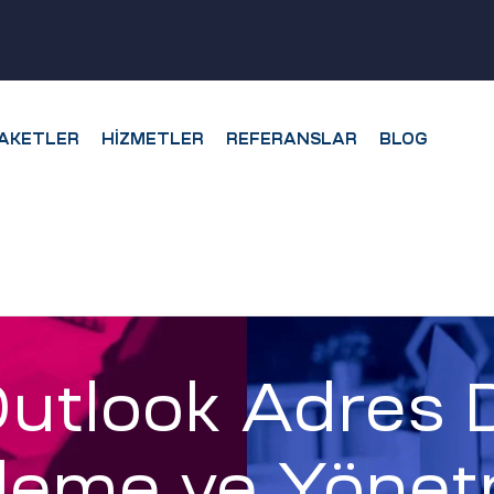
AKETLER
HIZMETLER
REFERANSLAR
BLOG
utlook Adres D
leme ve Yöne