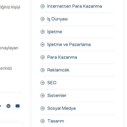
iniz kişiyi
İnternetten Para Kazanma
İş Dünyası
İşletme
İşletme ve Pazarlama
i onaylayan
Para Kazanma
erinizi
Reklamcılık
SEO
Sistemler
Sosyal Medya
Tasarım