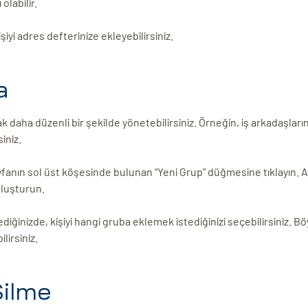
olabilir.
iyi adres defterinize ekleyebilirsiniz.
a
 daha düzenli bir şekilde yönetebilirsiniz. Örneğin, iş arkadaşlarınız
siniz.
ayfanın sol üst köşesinde bulunan “Yeni Grup” düğmesine tıklayın. 
oluşturun.
diğinizde, kişiyi hangi gruba eklemek istediğinizi seçebilirsiniz. Bö
lirsiniz.
Silme