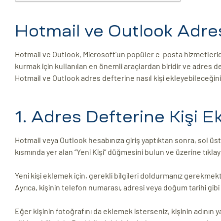
ri
Hotmail ve Outlook Adres
Hotmail ve Outlook, Microsoft’un popüler e-posta hizmetleridir
kurmak için kullanılan en önemli araçlardan biridir ve adres def
Hotmail ve Outlook adres defterine nasıl kişi ekleyebileceğini
1. Adres Defterine Kişi 
 (CMS)
Hotmail veya Outlook hesabınıza giriş yaptıktan sonra, sol üst
kısmında yer alan “Yeni Kişi” düğmesini bulun ve üzerine tıklay
mı
asarımı
rımı
Yeni kişi eklemek için, gerekli bilgileri doldurmanız gerekmekte
Ayrıca, kişinin telefon numarası, adresi veya doğum tarihi gibi e
Eğer kişinin fotoğrafını da eklemek isterseniz, kişinin adının 