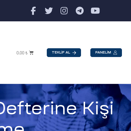
0.00
₺
TEKLİF AL
PANELİM
efterine Kişi
tme