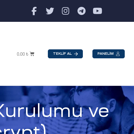
0.00
₺
TEKLİF AL
PANELİM
 Kurulumu ve
rypt)