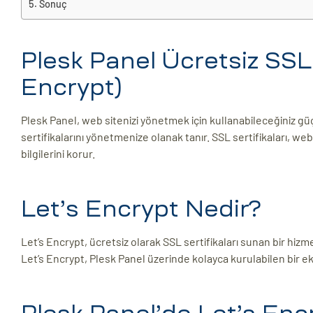
Sonuç
ri
Plesk Panel Ücretsiz SSL
Encrypt)
Plesk Panel, web sitenizi yönetmek için kullanabileceğiniz güç
sertifikalarını yönetmenize olanak tanır. SSL sertifikaları, web 
bilgilerini korur.
 (CMS)
Let’s Encrypt Nedir?
mı
asarımı
Let’s Encrypt, ücretsiz olarak SSL sertifikaları sunan bir hizm
rımı
Let’s Encrypt, Plesk Panel üzerinde kolayca kurulabilen bir e