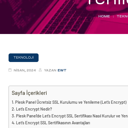
eri
HOME
:
TEKN
ay
ti Aday
k
u
TEKNOLOJI
leri
NISAN, 2024
YAZAN
EWT
n
Sayfa İçerikleri
Plesk Panel Ücretsiz SSL Kurulumu ve Yenileme (Let’s Encrypt)
Let’s Encrypt Nedir?
Plesk Panel’de Let’s Encrypt SSL Sertifikası Nasıl Kurulur ve Yen
Let’s Encrypt SSL Sertifikasının Avantajları
çı