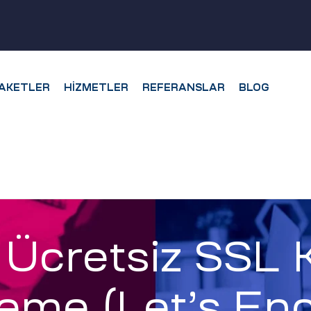
AKETLER
HIZMETLER
REFERANSLAR
BLOG
 Ücretsiz SSL
leme (Let’s Enc