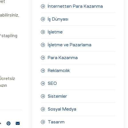
yet
İnternetten Para Kazanma
bilirsiniz.
İş Dünyası
İşletme
P stapling
İşletme ve Pazarlama
Para Kazanma
Reklamcılık
Ücretsiz
SEO
ızın
Sistemler
Sosyal Medya
Tasarım