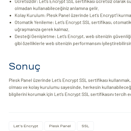
Ücretsizdir: Let’s Encrypt SSL sertifikası ücretsiz olarak s
olmadan kullanabileceğiniz anlamına gelir.
Kolay Kurulum: Plesk Panel üzerinde Let’s Encrypt’i kurmak ol
Otomatik Yenileme: Let’s Encrypt SSL sertifikası, otomatik
uğraşmanıza gerek kalmaz.
Desteği Genişletme: Let’s Encrypt, web sitenizin güvenliği
gibi özelliklerle web sitenizin performansını iyileştirebilirsin
Sonuç
Plesk Panel üzerinde Let’s Encrypt SSL sertifikası kullanmak,
olması ve kolay kurulumu sayesinde, herkesin kullanabileceği 
bilgilerini korumak için Let’s Encrypt SSL sertifikasını tercih ed
Let's Encrypt
Plesk Panel
SSL