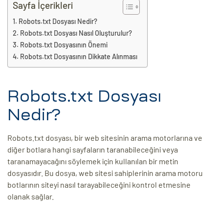
eri
Sayfa İçerikleri
Robots.txt Dosyası Nedir?
Robots.txt Dosyası Nasıl Oluşturulur?
ay
ti Aday
Robots.txt Dosyasının Önemi
Robots.txt Dosyasının Dikkate Alınması
k
u
Robots.txt Dosyası
leri
Nedir?
n
Robots.txt dosyası, bir web sitesinin arama motorlarına ve
diğer botlara hangi sayfaların taranabileceğini veya
taranamayacağını söylemek için kullanılan bir metin
dosyasıdır. Bu dosya, web sitesi sahiplerinin arama motoru
botlarının siteyi nasıl tarayabileceğini kontrol etmesine
olanak sağlar.
çı