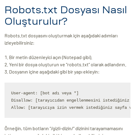
Robots.txt Dosyası Nasıl
ri
Oluşturulur?
Robots.txt dosyasını oluşturmak için aşağıdaki adımları
izleyebilirsiniz:
Bir metin düzenleyici açın (Notepad gibi).
Yeni bir dosya oluşturun ve “robots.txt” olarak adlandırın.
Dosyanın içine aşağıdaki gibi bir yapı ekleyin:
 (CMS)
mı
asarımı
User-agent: [bot adı veya *]

Disallow: [tarayıcıdan engellenmesini istediğiniz sa
rımı
Örneğin, tüm botların “/gizli-dizin/” dizinini tarayamamasını