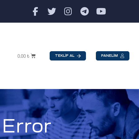
0.00
₺
TEKLİF AL
PANELİM
 Error