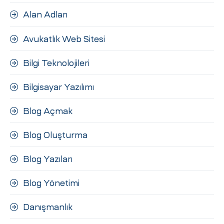
ri
Alan Adları
Avukatlık Web Sitesi
Bilgi Teknolojileri
Bilgisayar Yazılımı
Blog Açmak
 (CMS)
Blog Oluşturma
mı
asarımı
Blog Yazıları
rımı
Blog Yönetimi
Danışmanlık