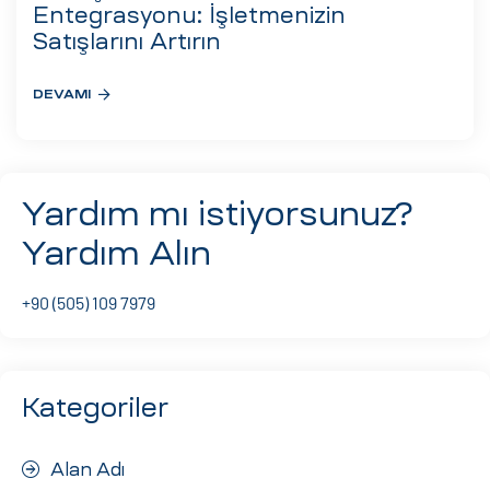
eri
Entegrasyonu: İşletmenizin
Satışlarını Artırın
DEVAMI
ay
ti Aday
k
u
Yardım mı istiyorsunuz?
leri
Yardım Alın
n
+90 (505) 109 7979
Kategoriler
Alan Adı
çı