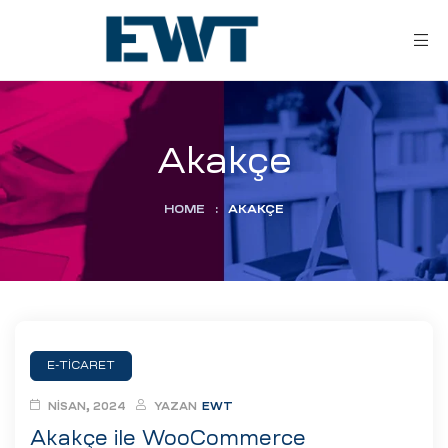
Akakçe
HOME
:
AKAKÇE
ar
ri
E-TICARET
leri
NISAN, 2024
YAZAN
EWT
Akakçe ile WooCommerce